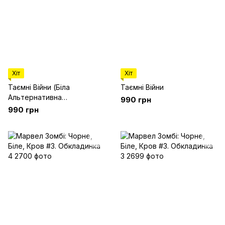
Хіт
Хіт
Таємні Війни (Біла
Таємні Війни
Альтернативна
990 грн
Обкладинка)
990 грн