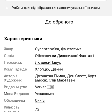
Увійти
для відображення накопичувальної знижки
%
До обраного
Характеристики
Жанр
Супергероїка, Фантастика
Серія
Обкладинки Дивовижної Фантазії
Персонаж
Людина-Павук
Кому Підійде
Хлопцю, Дівчині
Автор /
Джонатан Гікман, Ден Слотт, Курт
Художник
Бьюсік, Стів Мак-Нівен
Видавництво
Varvar 🇺🇦
Мова Видання
Українська
Обкладинка
Синґл
Кількість
72
сторінок