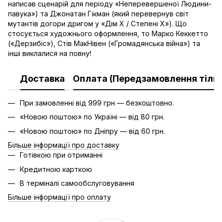
написав сценарій для періоду «Неперевершеної Людини-
павука») та Джонатан Гікман (який перевернув світ
мутантів догори дригом у «Дім Х / Степені Х»). Що
стосується художнього оформлення, то Марко Кеккетто
(«Дерзибіс»), Стів МакНівен («Громадянська війна») та
інші виклалися на повну!
Доставка
Оплата (Передзамовлення тільк
При замовленні від 999 грн — безкоштовно.
«Новою поштою» по Україні — від 80 грн.
«Новою поштою» по Дніпру — від 60 грн.
Більше інформації про доставку
Готівкою при отриманні
Кредитною карткою
В терміналі самообслуговування
Більше інформації про оплату