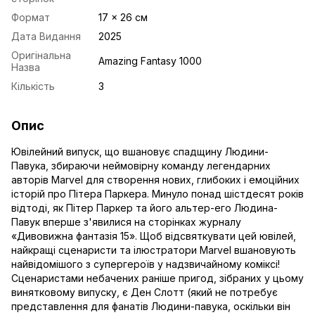
Формат
17 x 26 см
Дата Видання
2025
Оригінальна
Amazing Fantasy 1000
Назва
Кількість
3
Опис
Ювілейний випуск, що вшановує спадщину Людини-
Павука, збираючи неймовірну команду легендарних
авторів Marvel для створення нових, глибоких і емоційних
історій про Пітера Паркера. Минуло понад шістдесят років
відтоді, як Пітер Паркер та його альтер-его Людина-
Павук вперше з'явилися на сторінках журналу
«Дивовижна фантазія 15». Щоб відсвяткувати цей ювілей,
найкращі сценаристи та ілюстратори Marvel вшановують
найвідомішого з супергероїв у надзвичайному коміксі!
Сценаристами небачених раніше пригод, зібраних у цьому
винятковому випуску, є Ден Слотт (який не потребує
представлення для фанатів Людини-павука, оскільки він