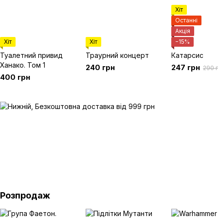
Хіт
Останні
Акція
Хіт
Хіт
−15%
Туалетний привид
Траурний концерт
Катарсис
Ханако. Том 1
240 грн
247 грн
290 
400 грн
Розпродаж