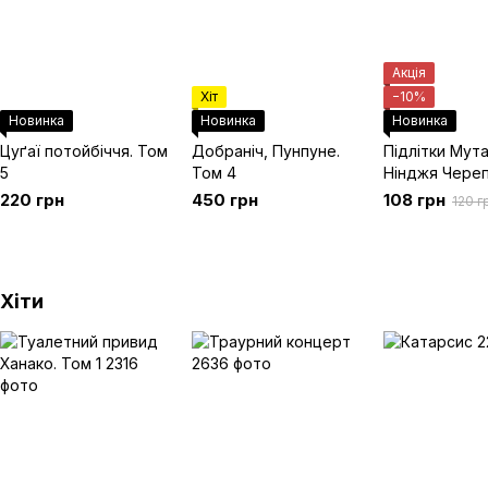
Акція
Хіт
−10%
Новинка
Новинка
Новинка
Цуґаї потойбіччя. Том
Добраніч, Пунпуне.
Підлітки Мут
5
Том 4
Нінджя Череп
Випуск 6. Об
220 грн
450 грн
108 грн
120 г
2
Хіти