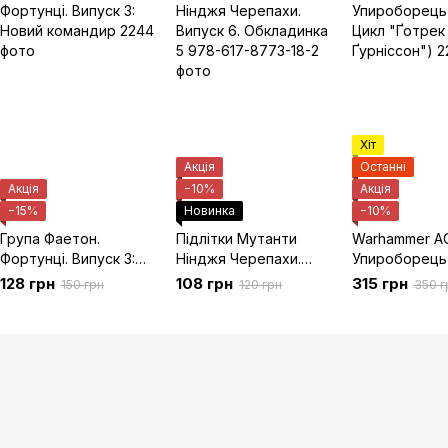
Хіт
Акція
Останні
Акція
−10%
Акція
−15%
Новинка
−10%
Група Фаетон.
Підлітки Мутанти
Warhammer A
Фортунці. Випуск 3:
Нінджя Черепахи.
Упироборець (
Новий командир
Випуск 6. Обкладинка
Цикл "Ґотрек
128 грн
108 грн
315 грн
150 грн
120 грн
350 г
5
Ґурніссон")