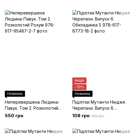
Обкладинка)
Акція
−10%
Новинка
Новинка
Неперевершена Людина-
Підлітки Мутанти Нінджя
Павук. Том 2. Розколотий
Черепахи. Випуск 6.
Розум
Обкладинка 5
550 грн
108 грн
120 грн