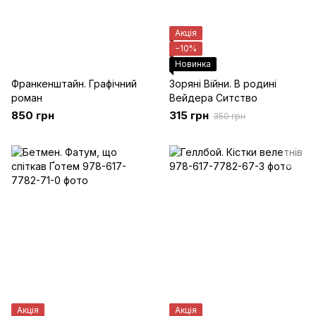
Акція
−10%
Новинка
Франкенштайн. Графічний
Зоряні Війни. В родині
роман
Вейдера Ситство
850 грн
315 грн
350 грн
Акція
Акція