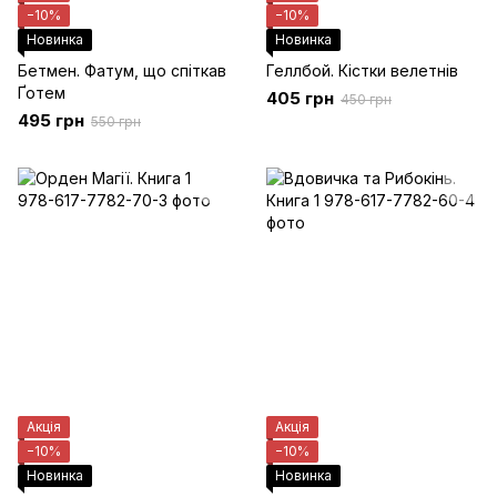
−10%
−10%
Новинка
Новинка
Бетмен. Фатум, що спіткав
Геллбой. Кістки велетнів
Ґотем
405 грн
450 грн
495 грн
550 грн
Акція
Акція
−10%
−10%
Новинка
Новинка