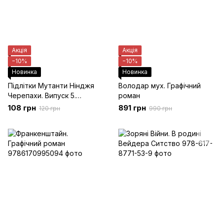
Акція
Акція
−10%
−10%
Новинка
Новинка
Підлітки Мутанти Нінджя
Володар мух. Графічний
Черепахи. Випуск 5.
роман
Обкладинка 1
108 грн
891 грн
120 грн
990 грн