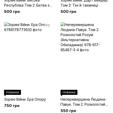
Зоряні Війни. Висока
Зоряні Війни. Дарт Вейдер
Республіка Том 2: Битва за
Том 2: Тіні й таємниці
Силу
500 грн
500 грн
Новинка
Новинка
Зоряні Війни. Ера Опору
Неперевершена Людина-
Павук. Том 2. Розколотий
750 грн
Розум (Альтернативна
550 грн