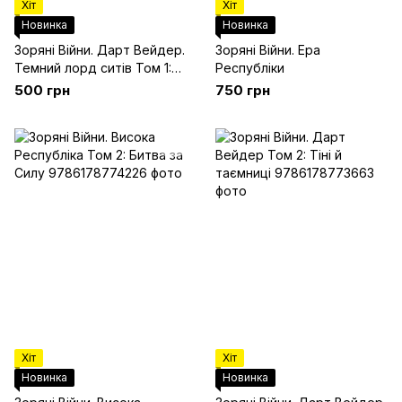
Хіт
Хіт
Новинка
Новинка
Зоряні Війни. Дарт Вейдер.
Зоряні Війни. Ера
Темний лорд cитів Том 1:
Республіки
Імперська машина
500 грн
750 грн
Хіт
Хіт
Новинка
Новинка