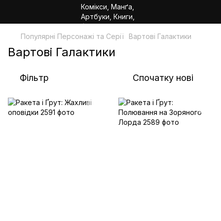
Популярні Персонажі та Серії
Вартові Галактики
Вартові Галактики
Фільтр
Спочатку нові