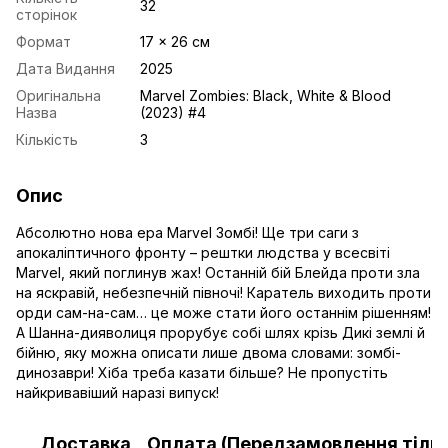
32
сторінок
Формат
17 x 26 см
Дата Видання
2025
Оригінальна
Marvel Zombies: Black, White & Blood
Назва
(2023) #4
Кількість
3
Опис
Абсолютно нова ера Marvel Зомбі! Ще три саги з
апокаліптичного фронту – рештки людства у всесвіті
Marvel, який поглинув жах! Останній бій Блейда проти зла
на яскравій, небезпечній півночі! Каратель виходить проти
орди сам-на-сам… це може стати його останнім рішенням!
А Шанна-дияволиця прорубує собі шлях крізь Дикі землі й
бійню, яку можна описати лише двома словами: зомбі-
динозаври! Хіба треба казати більше? Не пропустіть
найкривавіший наразі випуск!
Доставка
Оплата (Передзамовлення тільк