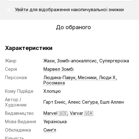
Увійти
для відображення накопичувальної знижки
%
До обраного
Характеристики
Жанр
Жахи, Зомбі-апокаліпсис, Супергероїка
Серія
Марвел Зомбі
Персонаж
Людина-Павук, Месники, Люди Х,
Росомаха
Кому Підійде
Хлопцю
Автор /
Ґарт Енніс, Алекс Сеґура, Ешлі Аллен
Художник
Видавництво
Marvel 🇺🇸
,
Varvar 🇺🇦
Мова Видання
Українська
Обкладинка
Синґл
Кількість