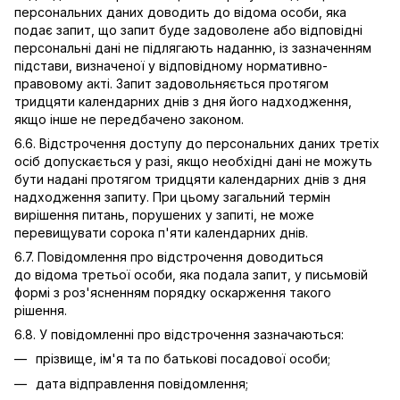
персональних даних доводить до відома особи, яка
подає запит, що запит буде задоволене або відповідні
персональні дані не підлягають наданню, із зазначенням
підстави, визначеної у відповідному нормативно-
правовому акті. Запит задовольняється протягом
тридцяти календарних днів з дня його надходження,
якщо інше не передбачено законом.
6.6. Відстрочення доступу до персональних даних третіх
осіб допускається у разі, якщо необхідні дані не можуть
бути надані протягом тридцяти календарних днів з дня
надходження запиту. При цьому загальний термін
вирішення питань, порушених у запиті, не може
перевищувати сорока п'яти календарних днів.
6.7. Повідомлення про відстрочення доводиться
до відома третьої особи, яка подала запит, у письмовій
формі з роз'ясненням порядку оскарження такого
рішення.
6.8. У повідомленні про відстрочення зазначаються:
прізвище, ім'я та по батькові посадової особи;
дата відправлення повідомлення;