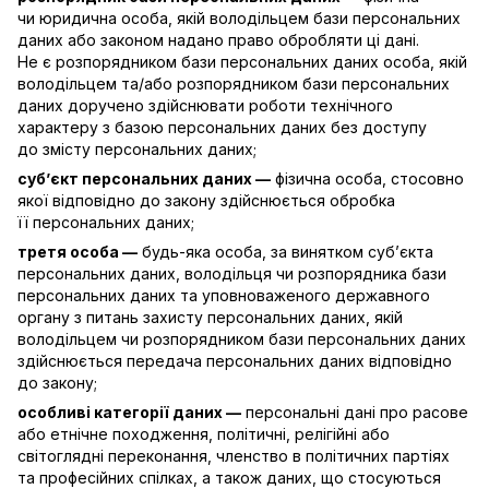
чи юридична особа, якій володільцем бази персональних
даних або законом надано право обробляти ці дані.
Не є розпорядником бази персональних даних особа, якій
володільцем та/або розпорядником бази персональних
даних доручено здійснювати роботи технічного
характеру з базою персональних даних без доступу
до змісту персональних даних;
суб’єкт персональних даних —
фізична особа, стосовно
якої відповідно до закону здійснюється обробка
її персональних даних;
третя особа —
будь-яка особа, за винятком суб’єкта
персональних даних, володільця чи розпорядника бази
персональних даних та уповноваженого державного
органу з питань захисту персональних даних, якій
володільцем чи розпорядником бази персональних даних
здійснюється передача персональних даних відповідно
до закону;
особливі категорії даних —
персональні дані про расове
або етнічне походження, політичні, релігійні або
світоглядні переконання, членство в політичних партіях
та професійних спілках, а також даних, що стосуються