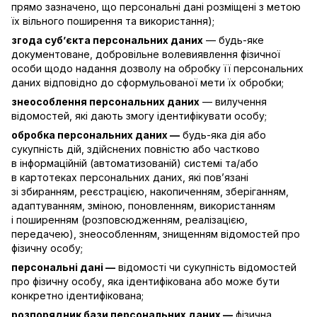
прямо зазначено, що персональні дані розміщені з метою
їх вільного поширення та використання);
згода суб’єкта персональних даних
— будь-яке
документоване, добровільне волевиявлення фізичної
особи щодо надання дозволу на обробку її персональних
даних відповідно до сформульованої мети їх обробки;
знеособлення персональних даних
— вилучення
відомостей, які дають змогу ідентифікувати особу;
обробка персональних даних —
будь-яка дія або
сукупність дій, здійснених повністю або частково
в інформаційній (автоматизованій) системі та/або
в картотеках персональних даних, які пов’язані
зі збиранням, реєстрацією, накопиченням, зберіганням,
адаптуванням, зміною, поновленням, використанням
і поширенням (розповсюдженням, реалізацією,
передачею), знеособленням, знищенням відомостей про
фізичну особу;
персональні дані —
відомості чи сукупність відомостей
про фізичну особу, яка ідентифікована або може бути
конкретно ідентифікована;
розпорядник бази персональних даних —
фізична