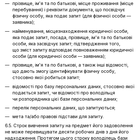
прізвище, ім'я та по батькові, місце проживання (місце
перебування) і реквізити документа, що посвідчує
фізичну особу, яка подає запит (для фізичної особи —
заявника);
найменування, місцезнаходження юридичної особи,
яка подає запит, посада, прізвище, ім'я та по батькові
особи, яка засвідчує запит; підтвердження того,
що зміст запиту відповідає повноваженням юридичної
особи (для юридичної особи — заявника);
прізвище, ім'я та по батькові, а також інші відомості,
що дають змогу ідентифікувати фізичну особу,
стосовно якої робиться запит;
відомості про базу персональних даних, стосовно якої
подається запит, чи відомості про володільця
чи розпорядника цієї бази персональних даних;
перелік персональних даних, що запитуються;
мета та/або правові підстави для запиту.
6.5. Строк вивчення запиту на предмет його задоволення
не може перевищувати десяти робочих днів з дня його
надходження. Протягом цього строку володілець бази