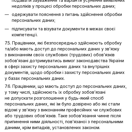
подавати зауваження та варіанти усунення виявлених
недоліків у процесі обробки персональних даних;
одержувати пояснення з питань здійснення обробки
персональних даних;
підписувати та візувати документи в межах своєї
компетенції.
7.5. Працівники, які безпосередньо здійснюють обробку
та/або мають доступ до персональних даних у зв’язку
з виконанням своїх службових (трудових) обов’язків
зобов’язані дотримуватись вимог законодавства України
в сфері захисту персональних даних та внутрішніх
документів, щодо обробки і захисту персональних даних
у базах персональних даних.
7.6. Працівники, що мають доступ до персональних даних,
у тому числі, здійснюють їх обробку зобов’язані
не допускати розголошення у будь-який спосіб
персональних даних, які їм було довірено або які стали
відомі у зв’язку з виконанням професійних чи службових
або трудових обов’язків. Таке зобов’язання чинне після
припинення ними діяльності, пов’язаної з персональними
даними, крім випадків, установлених законом.