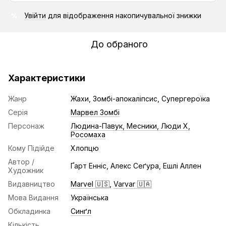
Увійти
для відображення накопичувальної знижки
%
До обраного
Характеристики
Жанр
Жахи, Зомбі-апокаліпсис, Супергероїка
Серія
Марвел Зомбі
Персонаж
Людина-Павук, Месники, Люди Х,
Росомаха
Кому Підійде
Хлопцю
Автор /
Ґарт Енніс, Алекс Сеґура, Ешлі Аллен
Художник
Видавництво
Marvel 🇺🇸
,
Varvar 🇺🇦
Мова Видання
Українська
Обкладинка
Синґл
Кількість