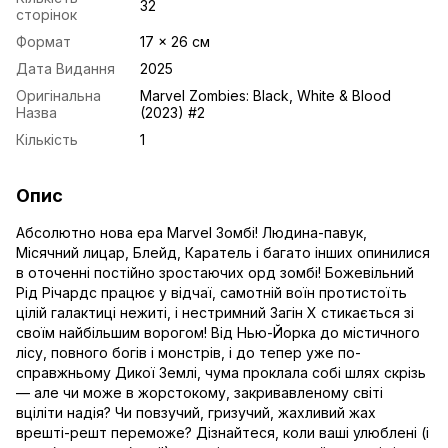
32
сторінок
Формат
17 x 26 см
Дата Видання
2025
Оригінальна
Marvel Zombies: Black, White & Blood
Назва
(2023) #2
Кількість
1
Опис
Абсолютно нова ера Marvel Зомбі! Людина-павук,
Місячний лицар, Блейд, Каратель і багато інших опинилися
в оточенні постійно зростаючих орд зомбі! Божевільний
Рід Річардс працює у відчаї, самотній воїн протистоїть
цілій галактиці нежиті, і нестримний Загін Х стикається зі
своїм найбільшим ворогом! Від Нью-Йорка до містичного
лісу, повного богів і монстрів, і до тепер уже по-
справжньому Дикої Землі, чума проклала собі шлях скрізь
— але чи може в жорстокому, закривавленому світі
вціліти надія? Чи повзучий, гризучий, жахливий жах
врешті-решт переможе? Дізнайтеся, коли ваші улюблені (і