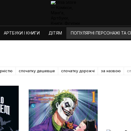
АРТБУКИ І КНИГИ
ДІТЯМ
ПОПУЛЯРНІ ПЕРСОНАЖІ ТА СЕ
ярністю
спочатку дешевше
спочатку дорожчі
за назвою
сп