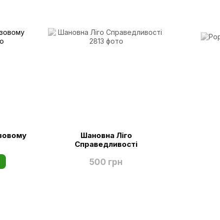
азовому
Шановна Ліго
Справедливості
500 грн