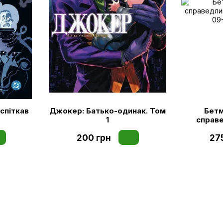
спіткав
Джокер: Батько-одинак. Том
Бетм
1
справе
200 грн
27