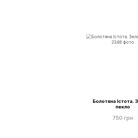
Болотяна Істота. 
пекло
750 грн