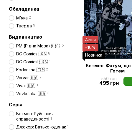
Обкладинка
2
Мʼяка
9
Тверда
Видавництво
Акція
5
РМ (Рідна Мова) 🇺🇦
−10%
8
DC Comics 🇺🇸
Новинка
1
DC Comicsl 🇺🇸
Бетмен. Фатум, що 
2
Kodansha 🇯🇵
Ґотем
2
Varvar 🇺🇦
550 грн
495 грн
1
Vivat 🇺🇦
3
Vovkulaka 🇺🇦
Серія
Бетмен: Руйнівник
1
справедливості
1
Джокер: Батько-одинак