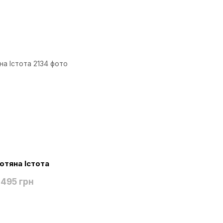
отяна Істота
495 грн