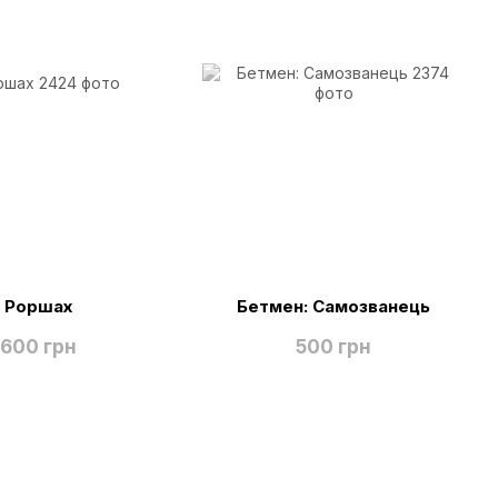
Роршах
Бетмен: Самозванець
600 грн
500 грн