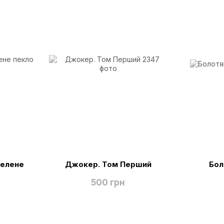
Зелене
Джокер. Том Перший
Бол
500 грн