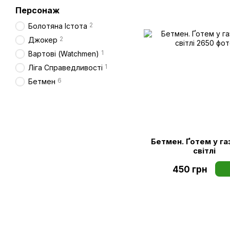
Персонаж
2
Болотяна Істота
2
Джокер
1
Вартові (Watchmen)
1
Ліга Справедливості
6
Бетмен
Бетмен. Ґотем у г
світлі
450 грн