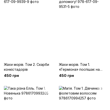
Жахи морів. Том 2. Скарби
Жахи морів. Том 1.
конкістадорів
«Герміона» поспішає на
допомогу!
450 грн
450 грн