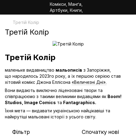
Третій Колір
Третій Колір
Третій Колір
маленьке видавництво
мальописів
з Запоріжжя,
що народилось 2023го року, а їх першою серією став
хітовий комікс Джона Еллісона
«Величезні Дні».
Вони видають виключно ліцензовані твори та
співпрацюємо з такими великими видавцями як
Boom!
Studios, Image Comics
та
Fantagraphics.
Їхня мета — видавати українською найцікавіші та
найкрутіші мальовані історії з усього світу.
Фільтр
Спочатку нові