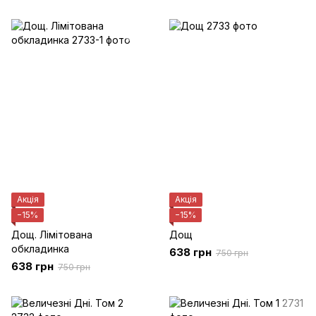
Акція
Акція
−15%
−15%
Дощ. Лімітована
Дощ
обкладинка
638 грн
750 грн
638 грн
750 грн