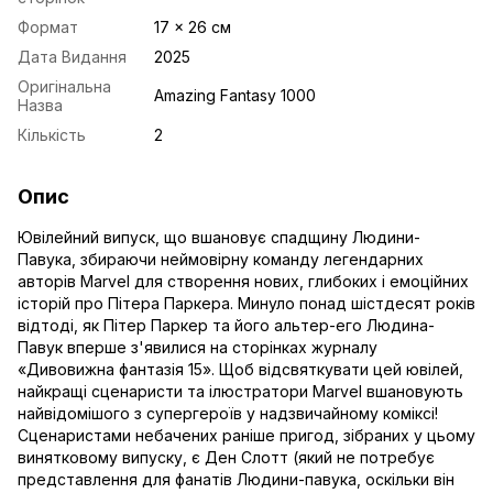
Формат
17 x 26 см
Дата Видання
2025
Оригінальна
Amazing Fantasy 1000
Назва
Кількість
2
Опис
Ювілейний випуск, що вшановує спадщину Людини-
Павука, збираючи неймовірну команду легендарних
авторів Marvel для створення нових, глибоких і емоційних
історій про Пітера Паркера. Минуло понад шістдесят років
відтоді, як Пітер Паркер та його альтер-его Людина-
Павук вперше з'явилися на сторінках журналу
«Дивовижна фантазія 15». Щоб відсвяткувати цей ювілей,
найкращі сценаристи та ілюстратори Marvel вшановують
найвідомішого з супергероїв у надзвичайному коміксі!
Сценаристами небачених раніше пригод, зібраних у цьому
винятковому випуску, є Ден Слотт (який не потребує
представлення для фанатів Людини-павука, оскільки він