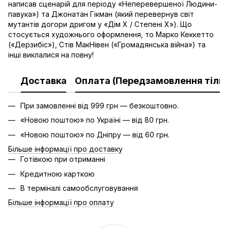
написав сценарій для періоду «Неперевершеної Людини-
павука») та Джонатан Гікман (який перевернув світ
мутантів догори дригом у «Дім Х / Степені Х»). Що
стосується художнього оформлення, то Марко Кеккетто
(«Дерзибіс»), Стів МакНівен («Громадянська війна») та
інші виклалися на повну!
Доставка
Оплата (Передзамовлення тільк
При замовленні від 999 грн — безкоштовно.
«Новою поштою» по Україні — від 80 грн.
«Новою поштою» по Дніпру — від 60 грн.
Більше інформації про доставку
Готівкою при отриманні
Кредитною карткою
В терміналі самообслуговування
Більше інформації про оплату