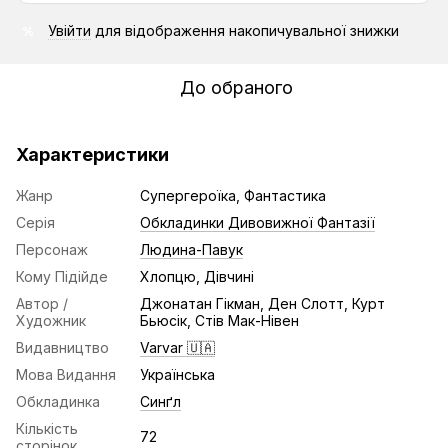
Увійти
для відображення накопичувальної знижки
%
До обраного
Характеристики
Жанр
Супергероїка, Фантастика
Серія
Обкладинки Дивовижної Фантазії
Персонаж
Людина-Павук
Кому Підійде
Хлопцю, Дівчині
Автор /
Джонатан Гікман, Ден Слотт, Курт
Художник
Бьюсік, Стів Мак-Нівен
Видавництво
Varvar 🇺🇦
Мова Видання
Українська
Обкладинка
Синґл
Кількість
72
сторінок