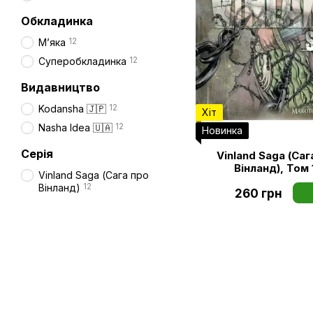
Обкладинка
12
Мʼяка
12
Суперобкладинка
Видавництво
12
Kodansha 🇯🇵
Хіт
12
Nasha Idea 🇺🇦
Новинка
Серія
Vinland Saga (Саг
Вінланд), Том 
Vinland Saga (Сага про
12
Вінланд)
260 грн