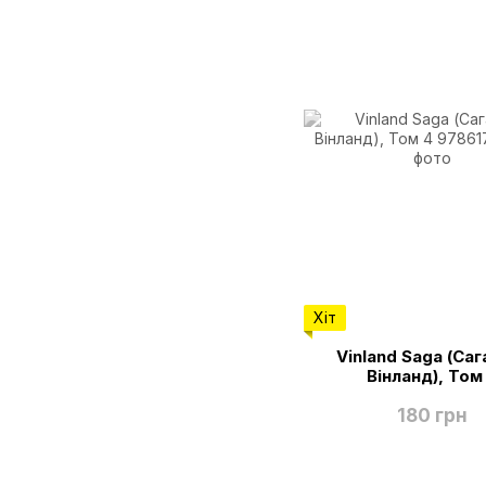
Хіт
Vinland Saga (Саг
Вінланд), Том
180 грн