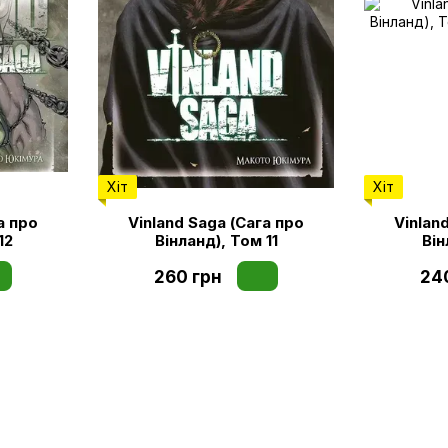
Хіт
Хіт
а про
Vinland Saga (Сага про
Vinlan
12
Вінланд), Том 11
Він
260 грн
24