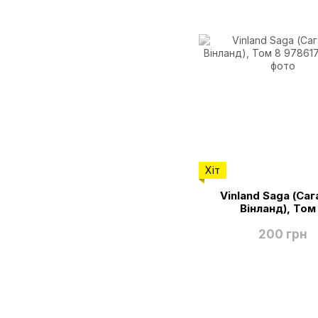
Хіт
Vinland Saga (Саг
Вінланд), Том
200 грн