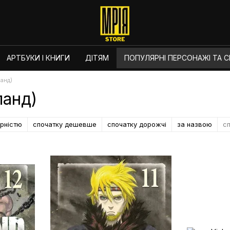
АРТБУКИ І КНИГИ
ДІТЯМ
ПОПУЛЯРНІ ПЕРСОНАЖІ ТА СЕ
ланд)
ланд)
ярністю
спочатку дешевше
спочатку дорожчі
за назвою
сп