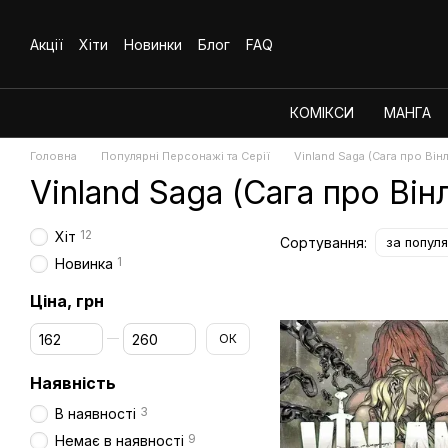
Перейти до основного контенту
Акції
Хіти
Новинки
Блог
FAQ
КОМІКСИ
МАНГА
Головна
Популярні Персонажі та Серії
Vinland Saga (Сага про Він
Vinland Saga (Сага про Він
12
Хіт
Сортування:
за попул
1
Новинка
Ціна, грн
Від Ціна, грн
До Ціна, грн
ОК
Наявність
3
В наявності
9
Немає в наявності