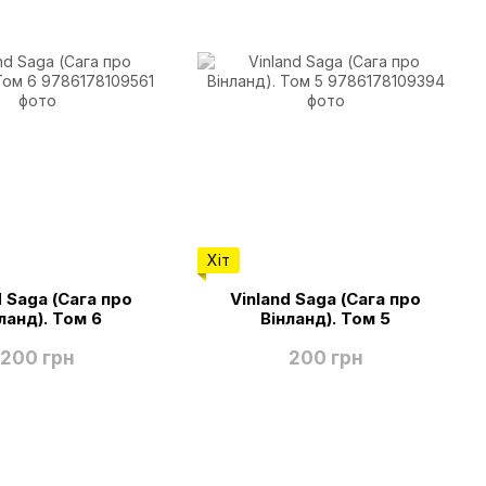
Хіт
d Saga (Сага про
Vinland Saga (Сага про
ланд). Том 6
Вінланд). Том 5
200 грн
200 грн