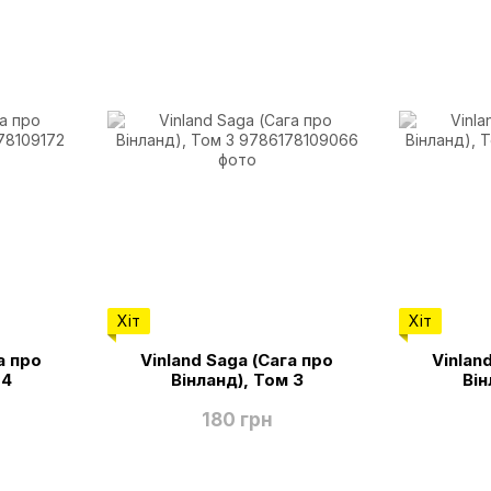
Хіт
Хіт
а про
Vinland Saga (Сага про
Vinlan
 4
Вінланд), Том 3
Він
180 грн