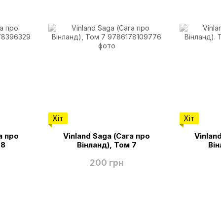
Хіт
Хіт
а про
Vinland Saga (Сага про
Vinlan
 8
Вінланд), Том 7
Він
200 грн