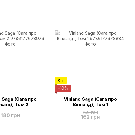
Хіт
−10%
d Saga (Сага про
Vinland Saga (Сага про
ланд), Том 2
Вінланд), Том 1
180 грн
180 грн
162 грн