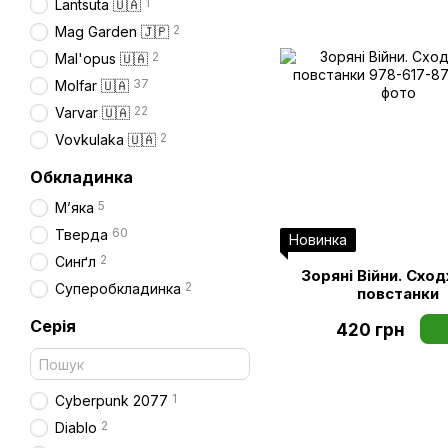
1
Lantsuta 🇺🇦
2
Mag Garden 🇯🇵
2
Mal'opus 🇺🇦
37
Molfar 🇺🇦
22
Varvar 🇺🇦
2
Vovkulaka 🇺🇦
Обкладинка
5
Мʼяка
60
Тверда
Новинка
2
Синґл
Зоряні Війни. Схо
2
Суперобкладинка
повстанки
Серія
420 грн
1
Cyberpunk 2077
2
Diablo