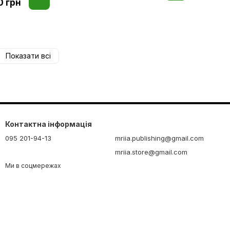
0 грн
Показати всі
Контактна інформація
095 201-94-13
mriia.publishing@gmail.com
mriia.store@gmail.com
Ми в соцмережах