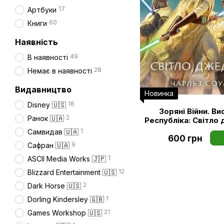
17
Артбуки
60
Книги
Наявність
49
В наявності
28
Немає в наявності
Видавництво
Новинка
16
Disney 🇺🇸
Зоряні Війни. Ви
2
Ранок 🇺🇦
Республіка: Світло
1
Самвидав 🇺🇦
600 грн
9
Сафран 🇺🇦
1
ASCII Media Works 🇯🇵
12
Blizzard Entertainment 🇺🇸
2
Dark Horse 🇺🇸
1
Dorling Kindersley 🇬🇧
21
Games Workshop 🇺🇸