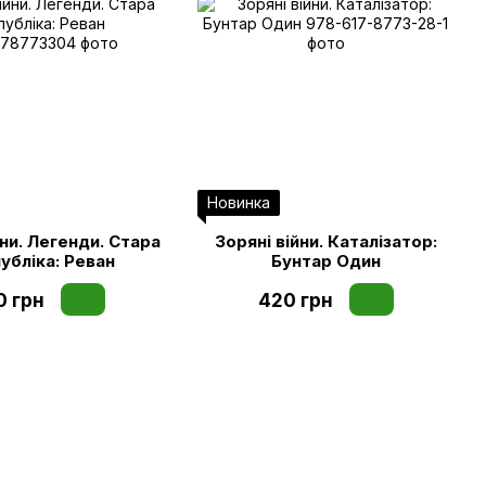
Новинка
йни. Легенди. Стара
Зоряні війни. Каталізатор:
убліка: Реван
Бунтар Один
0 грн
420 грн