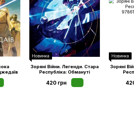
Новинка
Новинка
сока
Зоряні Війни. Легенди. Стара
Зоряні Ві
 джедаїв
Республіка: Обмануті
Респ
420 грн
42