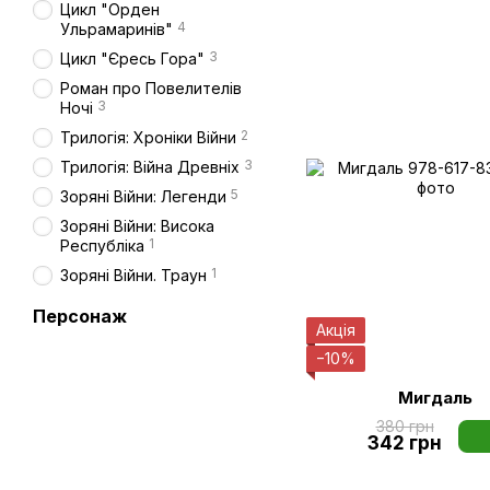
Цикл "Орден
4
Ульрамаринів"
3
Цикл "Єресь Гора"
Роман про Повелителів
3
Ночі
2
Трилогія: Хроніки Війни
3
Трилогія: Війна Древніх
5
Зоряні Війни: Легенди
Зоряні Війни: Висока
1
Республіка
1
Зоряні Війни. Траун
Персонаж
Акція
−10%
Мигдаль
380 грн
342 грн