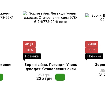
Акція
Акція
−10%
−10%
Новинка
Новинка
дження
Зоряні війни. Легенди. Учень
Зорян
джедая: Становлення сили
35
31
250 грн
225 грн