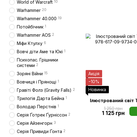
10
World of Warcraft
20
Warhammer
19
Warhammer 40.000
1
Потойбічник
2
Warhammer AOS
6
Міфи Ктулху
1
Вовчі діти Аме та Юкі
Психопас. Грішники
2
системи
15
Акція
Зоряні Війни
−10%
1
Вовчиця і Прянощі
Новинка
2
Гравіті Фолз (Gravity Falls)
1
Трилогія Дарта Бейна
Ілюстрований світ 
1
Володар Перстнів
1 250 грн
1 125 грн
2
Серія Ґотрек Ґурніссон
3
Серія Айзенгорн
2
Серія Привиди Ґонта