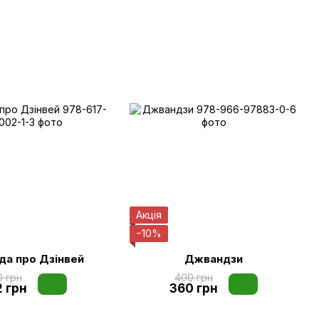
Акція
−10%
да про Дзінвей
Джвандзи
0 грн
400 грн
2 грн
360 грн