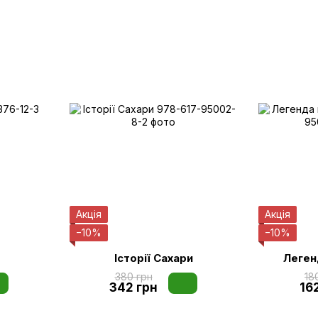
Акція
Акція
−10%
−10%
Історії Сахари
Леген
380 грн
18
342 грн
16