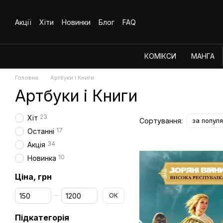
Перейти до основного контенту
Акції
Хіти
Новинки
Блог
FAQ
КОМІКСИ
МАНГА
Головна
Артбуки і Книги
Артбуки і Книги
23
Хіт
Сортування:
за попул
17
Останні
34
Акція
10
Новинка
Ціна, грн
Від Ціна, грн
До Ціна, грн
ОК
Підкатегорія