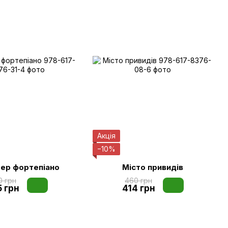
Акція
−10%
ер фортепіано
Місто привидів
0 грн
460 грн
5 грн
414 грн