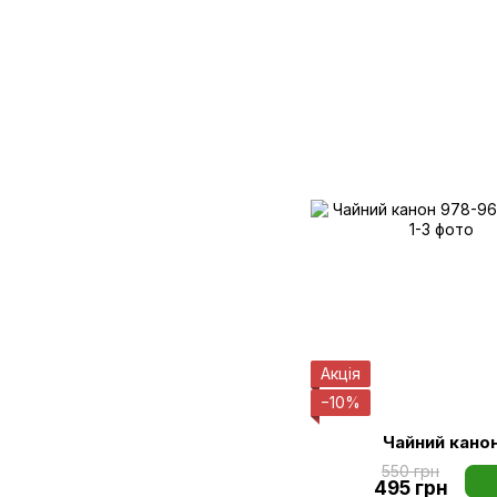
Акція
−10%
Чайний кано
550 грн
495 грн