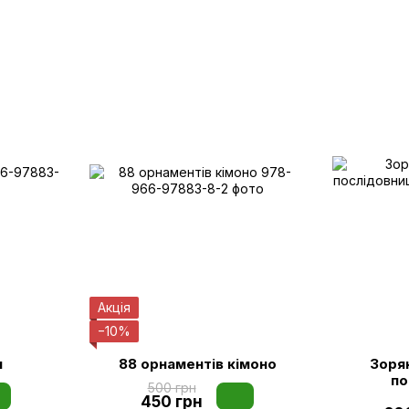
Акція
−10%
н
88 орнаментів кімоно
Зорян
по
500 грн
450 грн