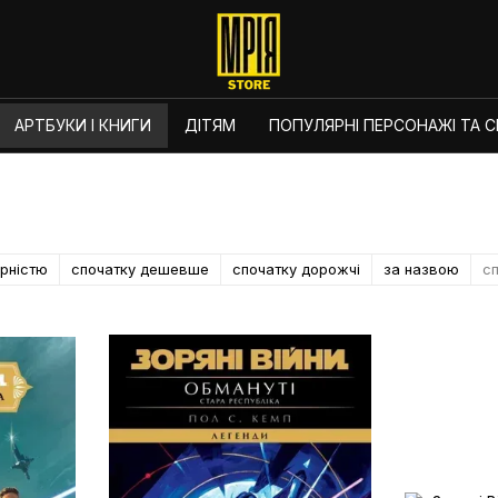
АРТБУКИ І КНИГИ
ДІТЯМ
ПОПУЛЯРНІ ПЕРСОНАЖІ ТА СЕ
ярністю
спочатку дешевше
спочатку дорожчі
за назвою
сп