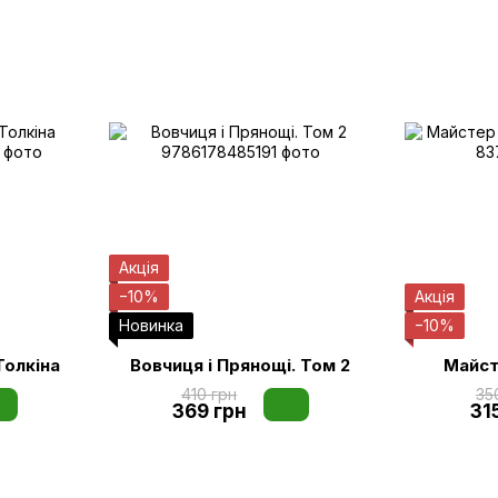
Акція
−10%
Акція
Новинка
−10%
Толкіна
Вовчиця і Прянощі. Том 2
Майст
410 грн
35
369 грн
31