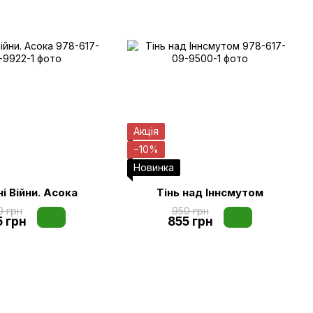
Акція
−10%
Новинка
і Війни. Асока
Тінь над Іннсмутом
0 грн
950 грн
5 грн
855 грн