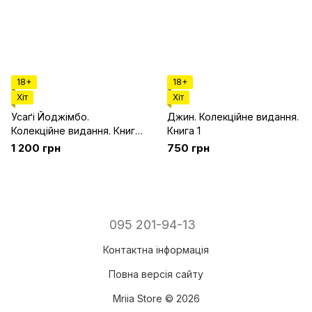
18+
18+
Хіт
Хіт
Усаґі Йоджімбо.
Джин. Колекційне видання.
Колекційне видання. Книга
Книга 1
1
1 200 грн
750 грн
095 201-94-13
Контактна інформація
Повна версія сайту
Mriia Store © 2026