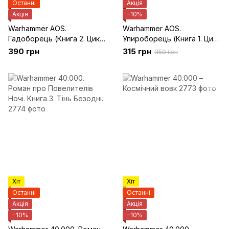
Останні
Акція
Акція
−10%
Warhammer AOS.
Warhammer AOS.
Гадоборець (Книга 2. Цикл
Упироборець (Книга 1. Цикл
"Ґотрек Ґурніссон")
"Ґотрек Ґурніссон")
390 грн
315 грн
350 грн
Хіт
Хіт
Останні
Останні
Акція
Акція
−10%
−10%