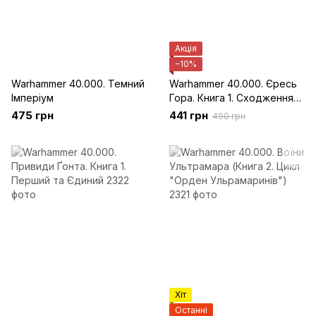
Акція
−10%
Warhammer 40.000. Темний
Warhammer 40.000. Єресь
Імперіум
Гора. Книга 1. Сходження
Гора
475 грн
441 грн
490 грн
Хіт
Останні