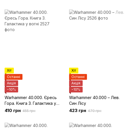
Хіт
Хіт
Останні
Останні
Акція
Акція
−10%
−10%
Warhammer 40.000. Єресь
Warhammer 40.000 – Лев.
Гора. Книга 3. Галактика у
Син Лісу
вогні
410 грн
423 грн
455 грн
470 грн