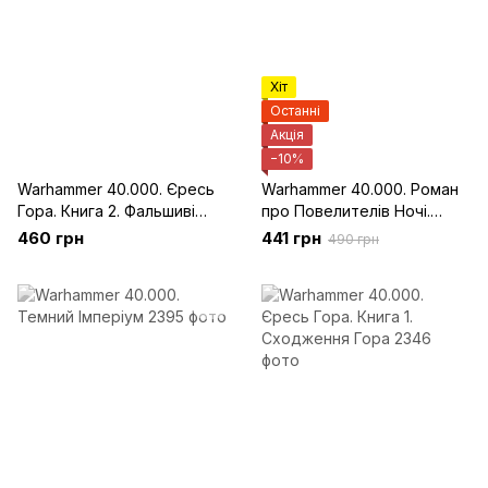
Хіт
Останні
Акція
−10%
Warhammer 40.000. Єресь
Warhammer 40.000. Роман
Гора. Книга 2. Фальшиві
про Повелителів Ночі.
Боги
Книга 1. Ловець Душ.
460 грн
441 грн
490 грн