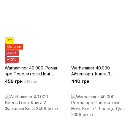
Хіт
Останні
Акція
−10%
Warhammer 40.000. Роман
Warhammer 40.000.
про Повелителів Ночі.
Айзенгорн. Книга 3.
Книга 2. Кривавий
Єретикус
459 грн
440 грн
510 грн
Розбійник.