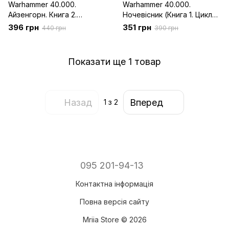
Warhammer 40.000.
Warhammer 40.000.
Айзенгорн. Книга 2.
Ночевісник (Книга 1. Цикл
Маллеус
"Орден Ульрамаринів")
396 грн
351 грн
440 грн
390 грн
Показати ще 1 товар
Назад
Вперед
1
з 2
095 201-94-13
Контактна інформація
Повна версія сайту
Mriia Store © 2026