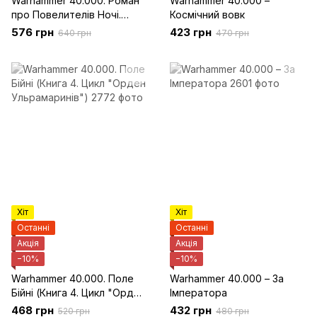
Warhammer 40.000. Роман
Warhammer 40.000 –
про Повелителів Ночі.
Космічний вовк
Книга 3. Тінь Безодні.
576 грн
423 грн
640 грн
470 грн
Хіт
Хіт
Останні
Останні
Акція
Акція
−10%
−10%
Warhammer 40.000. Поле
Warhammer 40.000 – За
Бійні (Книга 4. Цикл "Орден
Імператора
Ульрамаринів")
468 грн
432 грн
520 грн
480 грн