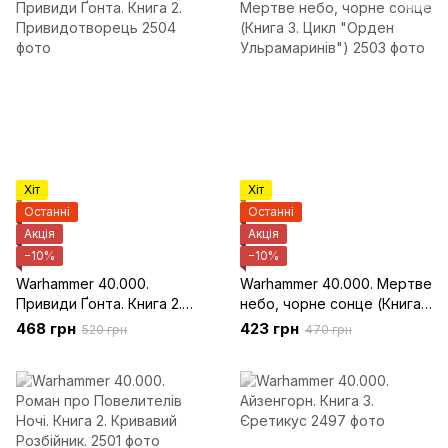
Хіт
Хіт
Останні
Останні
Акція
Акція
−10%
−10%
Warhammer 40.000.
Warhammer 40.000. Мертве
Привиди Ґонта. Книга 2.
небо, чорне сонце (Книга
Привидотворець
3. Цикл "Орден
468 грн
423 грн
520 грн
470 грн
Ульрамаринів")