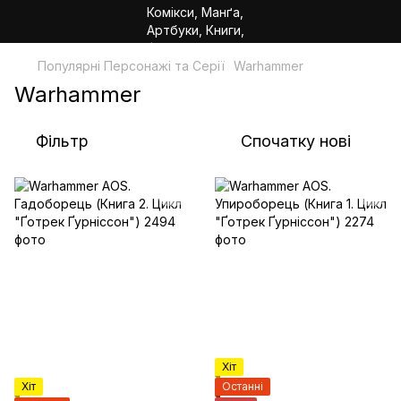
Популярні Персонажі та Серії
Warhammer
Warhammer
Фільтр
Спочатку нові
Хіт
Хіт
Останні