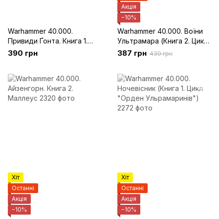
Акція
−10%
Warhammer 40.000.
Warhammer 40.000. Воїни
Привиди Ґонта. Книга 1.
Ультрамара (Книга 2. Цикл
Перший та Єдиний
"Орден Ульрамаринів")
390 грн
387 грн
430 грн
Хіт
Хіт
Останні
Останні
Акція
Акція
−10%
−10%