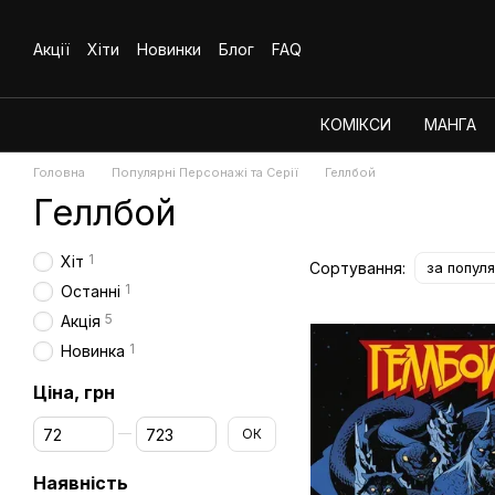
Перейти до основного контенту
Акції
Хіти
Новинки
Блог
FAQ
КОМІКСИ
МАНГА
Головна
Популярні Персонажі та Серії
Геллбой
Геллбой
1
Хіт
Сортування:
за попул
1
Останні
5
Акція
1
Новинка
Ціна, грн
Від Ціна, грн
До Ціна, грн
ОК
Наявність