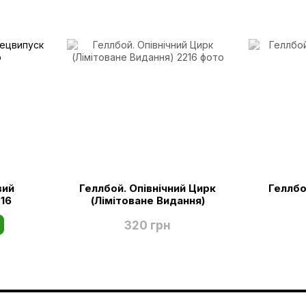
вий
Геллбой. Опівнічний Цирк
Геллбо
16
(Лімітоване Видання)
320 грн