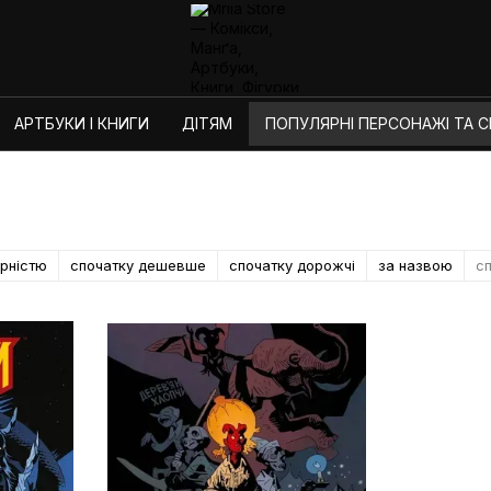
АРТБУКИ І КНИГИ
ДІТЯМ
ПОПУЛЯРНІ ПЕРСОНАЖІ ТА СЕ
ярністю
спочатку дешевше
спочатку дорожчі
за назвою
сп