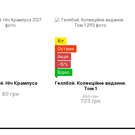
Хіт
Останні
Акція
−15%
Відео
й. Ніч Крампуса
Геллбой. Колекційне видання.
Том 1
80 грн
850 грн
723 грн