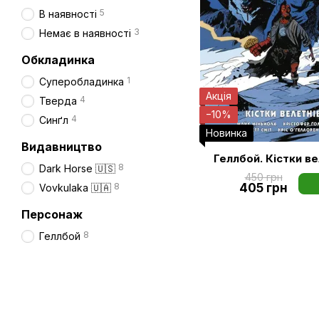
5
В наявності
3
Немає в наявності
Обкладинка
1
Суперобладинка
Акція
4
Тверда
−10%
4
Синґл
Новинка
Видавництво
Геллбой. Кістки ве
8
Dark Horse 🇺🇸
450 грн
405 грн
8
Vovkulaka 🇺🇦
Персонаж
8
Геллбой