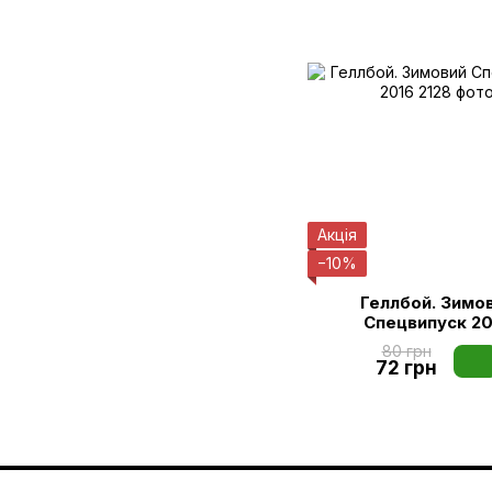
Акція
−10%
Геллбой. Зимо
Спецвипуск 20
80 грн
72 грн