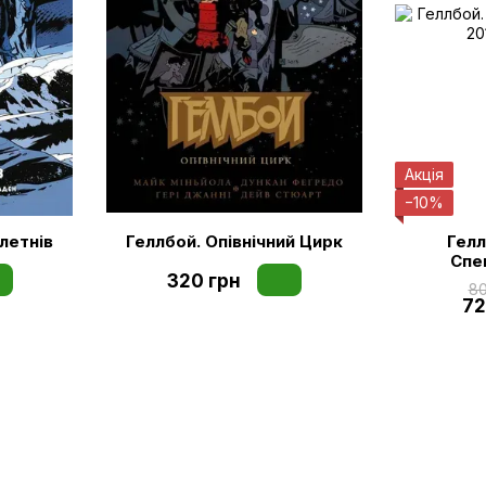
Акція
−10%
летнів
Геллбой. Опівнічний Цирк
Гелл
Спе
320 грн
80
72