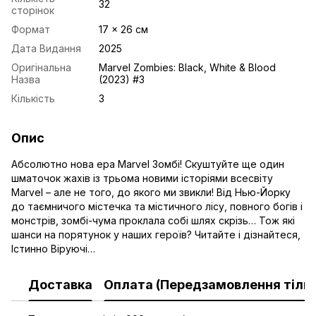
32
сторінок
Формат
17 x 26 см
Дата Видання
2025
Оригінальна
Marvel Zombies: Black, White & Blood
Назва
(2023) #3
Кількість
3
Опис
Абсолютно нова ера Marvel Зомбі! Скуштуйте ще один
шматочок жахів із трьома новими історіями всесвіту
Marvel – але не того, до якого ми звикли! Від Нью-Йорку
до таємничого містечка та містичного лісу, повного богів і
монстрів, зомбі-чума проклала собі шлях скрізь… Тож які
шанси на порятунок у наших героїв? Читайте і дізнайтеся,
Істинно Віруючі…
Доставка
Оплата (Передзамовлення тільк