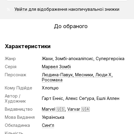
Увійти
для відображення накопичувальної знижки
%
До обраного
Характеристики
Жанр
Жахи, Зомбі-апокаліпсис, Супергероїка
Серія
Марвел Зомбі
Персонаж
Людина-Павук, Месники, Люди Х,
Росомаха
Кому Підійде
Хлопцю
Автор /
Ґарт Енніс, Алекс Сеґура, Ешлі Аллен
Художник
Видавництво
Marvel 🇺🇸
,
Varvar 🇺🇦
Мова Видання
Українська
Обкладинка
Синґл
Кількість