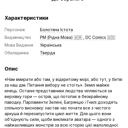
Характеристики
Персонаж
Болотяна Істота
Видавництво
РМ (Рідна Мова) 🇺🇦
,
DC Comics 🇺🇸
Мова Видання
Українська
Обкладинка
Тверда
Опис
«Нам вмирати або там, у відкритому морі, або тут, у битві
за наш дім. Питання вибору не стоїть». Землі майже
кінець. Останні представники людства чіпляються за
верхівку гори — острів, що потопає в безкрайному
паводку. Парламенти Зелені, Багрянцю і Гнилі доходять
спільного висновку: настав час почати все з чистого
аркуша й перезапустити цикл життя. Для цього вони
об’єднують сили, щоби викликати аватара — одного з
найжахливіших монстрів за всю історію цієї малолюдної