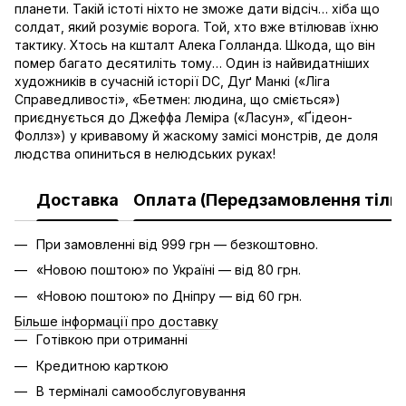
планети. Такій істоті ніхто не зможе дати відсіч… хіба що
солдат, який розуміє ворога. Той, хто вже втілював їхню
тактику. Хтось на кшталт Алека Голланда. Шкода, що він
помер багато десятиліть тому… Один із найвидатніших
художників в сучасній історії DC, Дуґ Манкі («Ліга
Справедливості», «Бетмен: людина, що сміється»)
приєднується до Джеффа Леміра («Ласун», «Ґідеон-
Фоллз») у кривавому й жаскому замісі монстрів, де доля
людства опиниться в нелюдських руках!
Доставка
Оплата (Передзамовлення тільк
При замовленні від 999 грн — безкоштовно.
«Новою поштою» по Україні — від 80 грн.
«Новою поштою» по Дніпру — від 60 грн.
Більше інформації про доставку
Готівкою при отриманні
Кредитною карткою
В терміналі самообслуговування