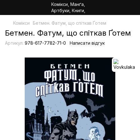
Комікси
Бетмен. Фатум, що спіткав Ґотем
Бетмен. Фатум, що спіткав Ґотем
Артикул:
978-617-7782-71-0
Написати відгук