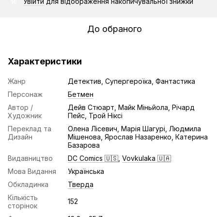
Увійти
для відображення накопичувальної знижки
%
До обраного
Характеристики
Жанр
Детектив, Супергероїка, Фантастика
Персонаж
Бетмен
Автор /
Дейв Стюарт, Майк Міньйола, Річард
Художник
Пейс, Трой Ніксі
Переклад та
Олена Лісевич, Марія Шагурі, Людмила
Дизайн
Мішенова, Ярослав Назаренко, Катерина
Базарова
Видавництво
DC Comics 🇺🇸
,
Vovkulaka 🇺🇦
Мова Видання
Українська
Обкладинка
Тверда
Кількість
152
сторінок