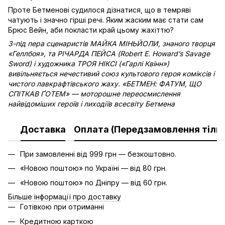
Проте Бетменові судилося дізнатися, що в темряві
чатують і значно гірші речі. Яким жаским має стати сам
Брюс Вейн, аби покласти край цьому жахіттю?
З-під пера сценаристів МАЙКА МІНЬЙОЛИ, знаного творця
«Геллбоя», та РІЧАРДА ПЕЙСА (Robert E. Howard’s Savage
Sword) і художника ТРОЯ НІКСІ («Гарлі Квінн»)
вивільняється нечестивий союз культового героя коміксів і
чистого лавкрафтівського жаху. «БЕТМЕН: ФАТУМ, ЩО
СПІТКАВ
ҐОТЕМ» — моторошне переосмислення
найвідоміших героїв і лиходіїв всесвіту Бетмена
Доставка
Оплата (Передзамовлення тільк
При замовленні від 999 грн — безкоштовно.
«Новою поштою» по Україні — від 80 грн.
«Новою поштою» по Дніпру — від 60 грн.
Більше інформації про доставку
Готівкою при отриманні
Кредитною карткою