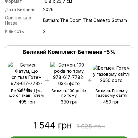
Формат
16,8 х 25,7 см
Дата Видання
2026
Оригінальна
Batman: The Doom That Came to Gotham
Назва
Кількість
2
Великий Комплект Бетмена -5%
Бетмен. Фатум,
Бетмен. 100 років
Бетмен. Ґотем у
що спіткав Ґотем
по тому
газовому світлі
495 грн
680 грн
450 грн
1 544 грн
1 625 грн