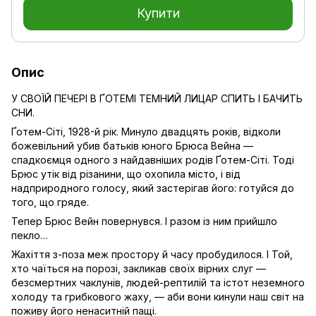
Купити
Опис
У СВОЇЙ ПЕЧЕРІ В ҐОТЕМІ ТЕМНИЙ ЛИЦАР СПИТЬ І БАЧИТЬ
СНИ.
Ґотем-Сіті, 1928-й рік. Минуло двадцять років, відколи
божевільний убив батьків юного Брюса Вейна —
спадкоємця одного з найдавніших родів Ґотем-Сіті. Тоді
Брюс утік від різанини, що охопила місто, і від
надприродного голосу, який застерігав його: готуйся до
того, що гряде.
Тепер Брюс Вейн повернувся. І разом із ним прийшло
пекло…
Жахіття з-поза меж простору й часу пробудилося. І Той,
хто чаїться на порозі, закликав своїх вірних слуг —
безсмертних чаклунів, людей-рептилій та істот неземного
холоду та грибкового жаху, — аби вони кинули наш світ на
поживу його ненаситній пащі.