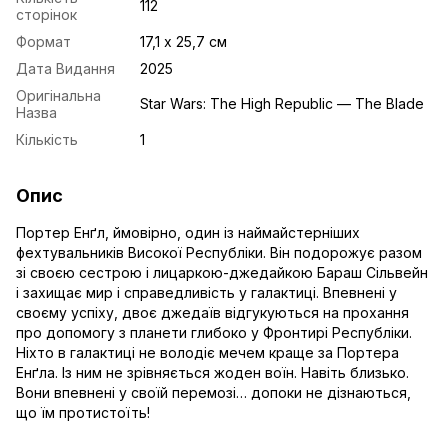
112
сторінок
Формат
17,1 х 25,7 см
Дата Видання
2025
Оригінальна
Star Wars: The High Republic — The Blade
Назва
Кількість
1
Опис
Портер Енґл, ймовірно, один із наймайстерніших
фехтувальників Високої Республіки. Він подорожує разом
зі своєю сестрою і лицаркою-джедайкою Бараш Сільвейн
і захищає мир і справедливість у галактиці. Впевнені у
своєму успіху, двоє джедаїв відгукуються на прохання
про допомогу з планети глибоко у Фронтирі Республіки.
Ніхто в галактиці не володіє мечем краще за Портера
Енґла. Із ним не зрівняється жоден воїн. Навіть близько.
Вони впевнені у своїй перемозі… допоки не дізнаються,
що їм протистоїть!