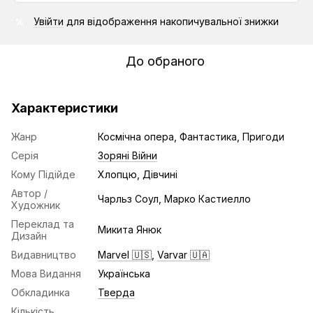
Увійти
для відображення накопичувальної знижки
%
До обраного
Характеристики
Жанр
Космічна опера, Фантастика, Пригоди
Серія
Зоряні Війни
Кому Підійде
Хлопцю, Дівчині
Автор /
Чарльз Соул, Марко Кастиелло
Художник
Переклад та
Микита Янюк
Дизайн
Видавництво
Marvel 🇺🇸
,
Varvar 🇺🇦
Мова Видання
Українська
Обкладинка
Тверда
Кількість