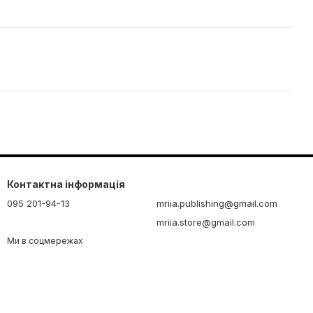
Контактна інформація
095 201-94-13
mriia.publishing@gmail.com
mriia.store@gmail.com
Ми в соцмережах