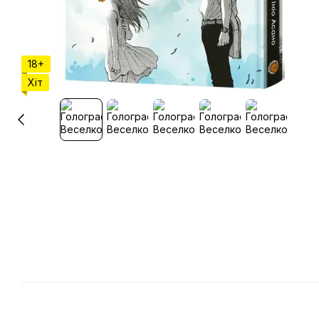
18+
Хіт