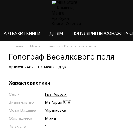
АРТБУКИ І КНИГИ
ДІТЯМ
ПОПУЛЯРНІ ПЕРСОНАЖІ ТА СЕ
Головна
Манга
Голограф Веселкового поля
Голограф Веселкового поля
Артикул: 2482
Написати відгук
Характеристики
Серія
Гра Короля
Видавництво
Mal'opus 🇺🇦
Мова Видання
Українська
Обкладинка
Мʼяка
Кількість
1