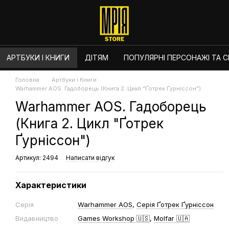
АРТБУКИ І КНИГИ
ДІТЯМ
ПОПУЛЯРНІ ПЕРСОНАЖІ ТА СЕ
Головна
Артбуки і Книги
Warhammer AOS. Гадоборець (Книга 2. Цикл "Ґотрек Ґурніссон")
Warhammer AOS. Гадоборець
(Книга 2. Цикл "Ґотрек
Ґурніссон")
Артикул: 2494
Написати відгук
Характеристики
Серія
Warhammer AOS
,
Серія Ґотрек Ґурніссон
Видавництво
Games Workshop 🇺🇸
,
Molfar 🇺🇦