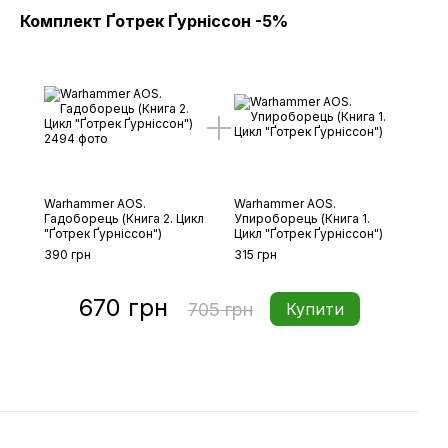
Комплект Ґотрек Ґурніссон -5%
Warhammer AOS.
Warhammer AOS.
Гадоборець (Книга 2. Цикл
Упироборець (Книга 1.
"Ґотрек Ґурніссон")
Цикл "Ґотрек Ґурніссон")
390 грн
315 грн
670 грн
705 грн
Купити