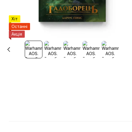
Хіт
Останні
Акція