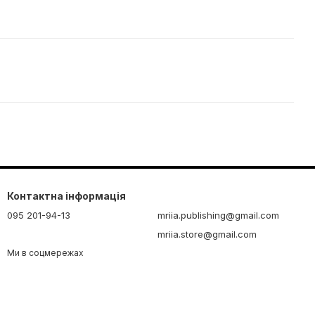
Контактна інформація
095 201-94-13
mriia.publishing@gmail.com
mriia.store@gmail.com
Ми в соцмережах