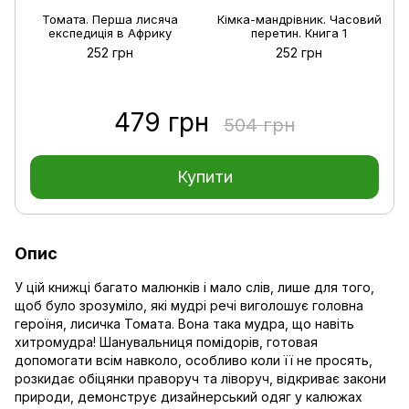
Томата. Перша лисяча
Кімка-мандрівник. Часовий
експедиція в Африку
перетин. Книга 1
252 грн
252 грн
479 грн
504 грн
Купити
Опис
У цій книжці багато малюнків і мало слів, лише для того,
щоб було зрозуміло, які мудрі речі виголошує головна
героїня, лисичка Томата. Вона така мудра, що навіть
хитромудра! Шанувальниця помідорів, готовая
допомогати всім навколо, особливо коли її не просять,
розкидає обіцянки праворуч та ліворуч, відкриває закони
природи, демонструє дизайнерський одяг у калюжах