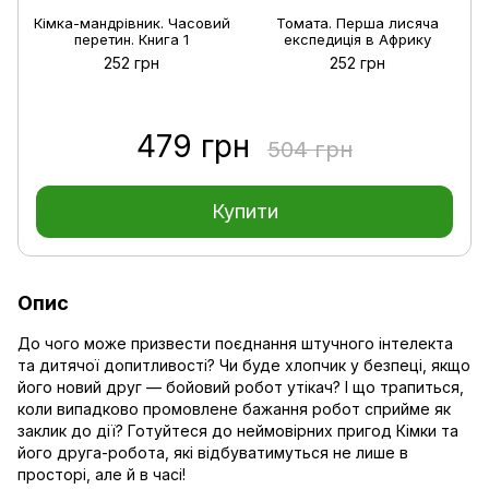
Кімка-мандрівник. Часовий
Томата. Перша лисяча
перетин. Книга 1
експедиція в Африку
252 грн
252 грн
479 грн
504 грн
Купити
Опис
До чого може призвести поєднання штучного інтелекта
та дитячої допитливості? Чи буде хлопчик у безпеці, якщо
його новий друг — бойовий робот утікач? І що трапиться,
коли випадково промовлене бажання робот сприйме як
заклик до дії? Готуйтеся до неймовірних пригод Кімки та
його друга-робота, які відбуватимуться не лише в
просторі, але й в часі!