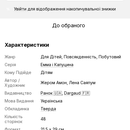
Увійти
для відображення накопичувальної знижки
%
До обраного
Характеристики
Жанр
Для Дітей, Повсякденність, Побутовий
Серія
Емма і Капуцина
Кому Підійде
Дітям
Автор /
Жером Амон, Лена Саяпум
Художник
Видавництво
Ранок 🇺🇦
,
Dargaud 🇫🇷
Мова Видання
Українська
Обкладинка
Тверда
Кількість
48
сторінок
Формат
21,5 х 29 см