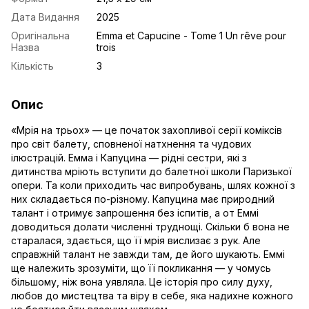
Дата Видання
2025
Оригінальна
Emma et Capucine - Tome 1 Un rêve pour
Назва
trois
Кількість
3
Опис
«Мрія на трьох» — це початок захопливої серії коміксів
про світ балету, сповненої натхнення та чудових
ілюстрацій. Емма і Капуцина — рідні сестри, які з
дитинства мріють вступити до балетної школи Паризької
опери. Та коли приходить час випробувань, шлях кожної з
них складається по-різному. Капуцина має природний
талант і отримує запрошення без іспитів, а от Еммі
доводиться долати численні труднощі. Скільки б вона не
старалася, здається, що її мрія вислизає з рук. Але
справжній талант не завжди там, де його шукають. Еммі
ще належить зрозуміти, що її покликання — у чомусь
більшому, ніж вона уявляла. Це історія про силу духу,
любов до мистецтва та віру в себе, яка надихне кожного