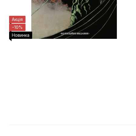
Акція
−10%
Новинка