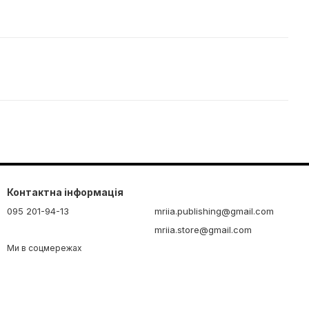
Контактна інформація
095 201-94-13
mriia.publishing@gmail.com
mriia.store@gmail.com
Ми в соцмережах