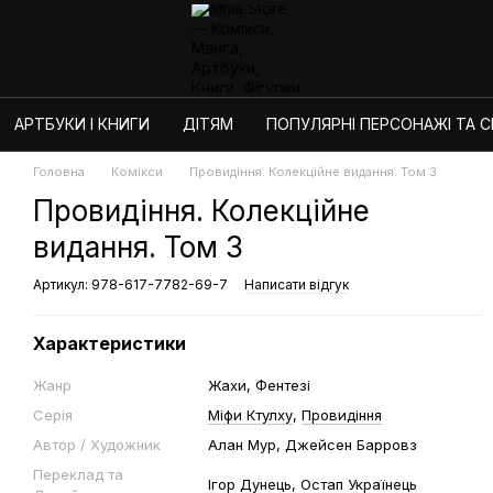
АРТБУКИ І КНИГИ
ДІТЯМ
ПОПУЛЯРНІ ПЕРСОНАЖІ ТА СЕ
Головна
Комікси
Провидіння. Колекційне видання. Том 3
Провидіння. Колекційне
видання. Том 3
Артикул: 978-617-7782-69-7
Написати відгук
Характеристики
Жанр
Жахи, Фентезі
Серія
Міфи Ктулху
,
Провидіння
Автор / Художник
Алан Мур, Джейсен Барровз
Переклад та
Ігор Дунець, Остап Українець