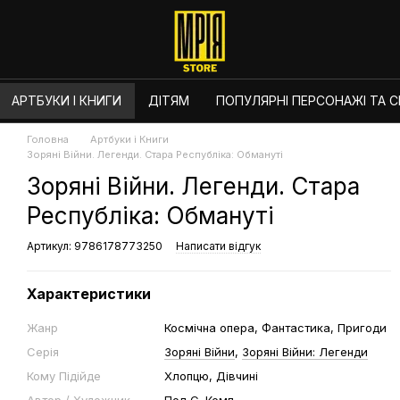
АРТБУКИ І КНИГИ
ДІТЯМ
ПОПУЛЯРНІ ПЕРСОНАЖІ ТА СЕ
Головна
Артбуки і Книги
Зоряні Війни. Легенди. Стара Республіка: Обмануті
Зоряні Війни. Легенди. Стара
Республіка: Обмануті
Артикул: 9786178773250
Написати відгук
Характеристики
Жанр
Космічна опера, Фантастика, Пригоди
Серія
Зоряні Війни
,
Зоряні Війни: Легенди
Кому Підійде
Хлопцю, Дівчині