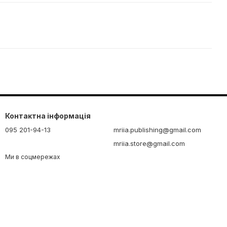
Контактна інформація
095 201-94-13
mriia.publishing@gmail.com
mriia.store@gmail.com
Ми в соцмережах