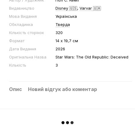
Автор / Художник
Пол С. Кемп
Видавництво
Disney 🇺🇸
,
Varvar 🇺🇦
Мова Видання
Українська
Обкладинка
Тверда
Кількість сторінок
320
Формат
14 х 19,7 cм
Дата Видання
2026
Оригінальна Назва
Star Wars: The Old Republic: Deceived
Кількість
3
Опис
Новий відгук або коментар