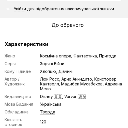
Увійти
для відображення накопичувальної знижки
%
До обраного
Характеристики
Жанр
Космічна опера, Фантастика, Пригоди
Серія
Зоряні Війни
Кому Підійде
Хлопцю, Дівчині
Автор /
Люк Росс, Арио Аниндито, Кристофер
Художник
Кантвелл, Мадибек Мусабеков, Адриана
Мело
Видавництво
Disney 🇺🇸
,
Varvar 🇺🇦
Мова Видання
Українська
Обкладинка
Тверда
Кількість
120
сторінок