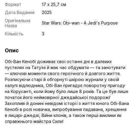
Формат
17 х 25,7 см
Дата Видання
2025
Оригінальна
Star Wars: Obi-wan - A Jedi's Purpose
Назва
Кількість
3
Опис
Обі-Ван Кенобі доживає свої останні дні в далеких
пустелях на Татуїні й має час обдумати — та занотувати
— ключові моменти свого героїчного й довгого життя.
Розписуючи старі й обгорнуті шкірою журнали у своїй
халупі відлюдника, Обі-Ван пригадує поворотну пригоду
на Корусанті, коли йому було лише 8 років. Та це був лише
початок його неймовірної джедайської подорожі!
Захопливі й донині невідомі історії з життя юного Обі-Вана
Кенобі в ролі новачка, випробування падавана, хрещення
в лицарі-джедаї, Війни клонів, а також перші виклики як
справжнього майстра Сили!