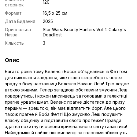
120
сторінок
Формат
16,5 х 25 см
Дата Видання
2025
Оригінальна
Star Wars: Bounty Hunters Vol. 1: Galaxy's
Назва
Deadliest
Кількість
3
Опис
Багато років тому Веленс і Босск об’єднались із Феттом
для виконання завдання, яке пішло шкереберть через
зраду з боку наставниці Веленса Накано Леш! Тріо ледве
втекло живими. Тепер загадкові обставини змусили Леш
повернутись, і кожен мисливець за головами в галактиці
прагне урвати шмат. Веленс прагне дістатися до призу
першим — зрештою, він має відплатити борг. Але цього
також прагне й Боба Фетт! Що змусило Леш порушити
власну обіцянку й підставити свого протеже? Правда
здатна похитнути основи кримінального світу галактики!
Найвідоміші й найлютіші мисливці за головами зблиснуть