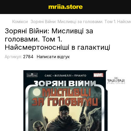
Комікси
Зоряні Війни: Мисливці за головами. Том 1. Найсм
Зоряні Війни: Мисливці за
головами. Том 1.
Найсмертоносніші в галактиці
Артикул:
2784
Написати відгук