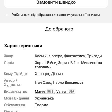
Замовити швидко
Увійти
для відображення накопичувальної знижки
%
До обраного
Характеристики
Жанр
Космічна опера, Фантастика, Пригоди
Серія
Зоряні Війни
,
Зоряні Війни: Мисливці за
головами
Кому Підійде
Хлопцю, Дівчині
Автор /
Ітан Сакс, Паоло Вілланеллі
Художник
Видавництво
Marvel 🇺🇸
,
Varvar 🇺🇦
Мова Видання
Українська
Обкладинка
Тверда
Кількість