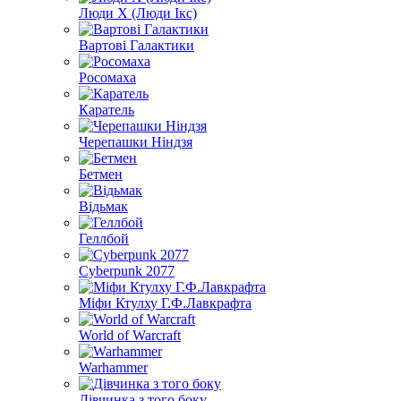
Люди Х (Люди Ікс)
Вартові Галактики
Росомаха
Каратель
Черепашки Ніндзя
Бетмен
Відьмак
Геллбой
Cyberpunk 2077
Міфи Ктулху Г.Ф.Лавкрафта
World of Warcraft
Warhammer
Дівчинка з того боку