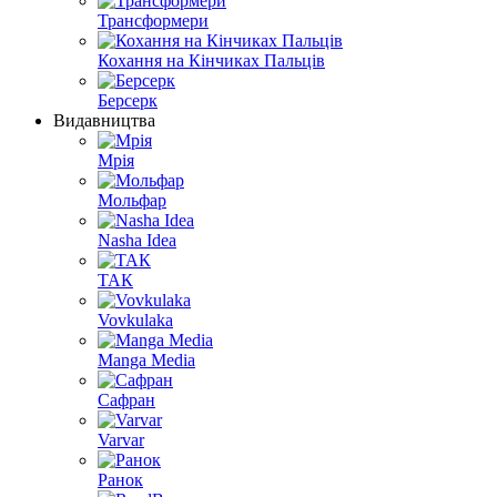
Трансформери
Кохання на Кінчиках Пальців
Берсерк
Видавництва
Мрія
Мольфар
Nasha Idea
ТАК
Vovkulaka
Manga Media
Сафран
Varvar
Ранок