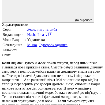
До обраного
Характеристики
Серія
Жозе, тигр та риба
Видавництво
Nasha Idea 🇺🇦
Мова Видання
Українська
Обкладинка
Мʼяка
,
Суперобкладинка
Кількість
1
Опис
Коли лід між Цунео й Жозе почав танути, перед ними різко
з’явилася нова крижана стіна. Смерть бабусі залишила дівчину
самотою, а неспроможність платити доглядачу впала тягарем
на її тендітні плечі. Здавалося, що це кінець, і ніщо вже не
виправити… Але раптовий візит Маі з новиною про від’їзд
хлопця перевернув усе догори дриґом. Жозе, сповнена надій
на нове життя, зовсім розчаровується. Цунео ж вирішує
востаннє показати дівчині море, бо вже готовий до від’їзду…
Те, що сталося під час тієї фатальної мандрівки, могло
назавжди зруйнувати долі обох… Та чи зможуть будь-які