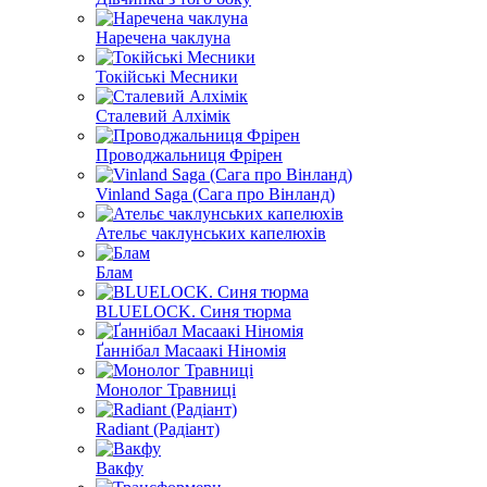
Наречена чаклуна
Токійські Месники
Сталевий Алхімік
Проводжальниця Фрірен
Vinland Saga (Сага про Вінланд)
Ательє чаклунських капелюхів
Блам
BLUELOCK. Синя тюрма
Ґаннібал Масаакі Ніномія
Монолог Травниці
Radiant (Радіант)
Вакфу