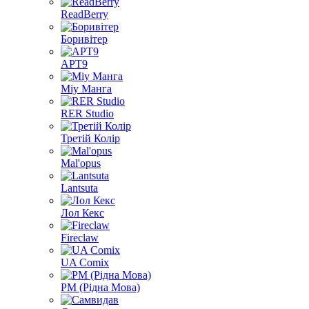
ReadBerry
Боривітер
АРТ9
Міу Манга
RER Studio
Третій Колір
Mal'opus
Lantsuta
Лол Кекс
Fireclaw
UA Comix
РМ (Рідна Мова)