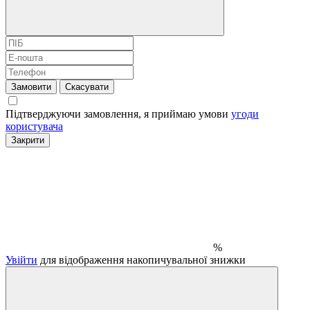
Замовити
Скасувати
Підтверджуючи замовлення, я приймаю умови
угоди
користувача
Закрити
%
Увійти
для відображення накопичувальної знижки