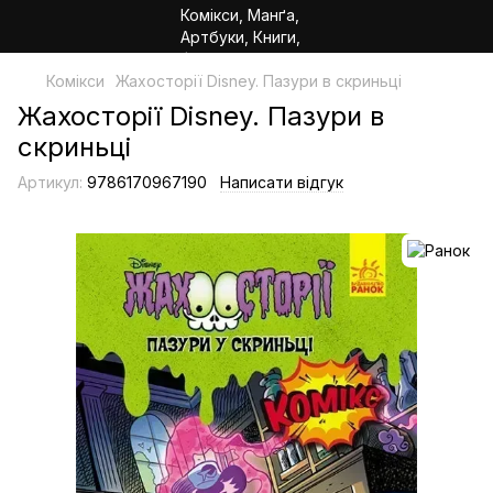
Комікси
Жахосторії Disney. Пазури в скриньці
Жахосторії Disney. Пазури в
скриньці
Артикул:
9786170967190
Написати відгук