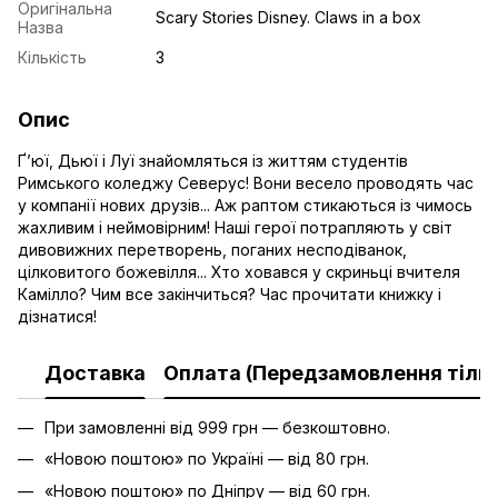
Оригінальна
Scary Stories Disney. Claws in a box
Назва
Кількість
3
Опис
Ґ’юї, Дьюї і Луї знайомляться із життям студентів
Римського коледжу Северус! Вони весело проводять час
у компанії нових друзів... Аж раптом стикаються із чимось
жахливим і неймовірним! Наші герої потрапляють у світ
дивовижних перетворень, поганих несподіванок,
цілковитого божевілля... Хто ховався у скриньці вчителя
Камілло? Чим все закінчиться? Час прочитати книжку і
дізнатися!
Доставка
Оплата (Передзамовлення тільк
При замовленні від 999 грн — безкоштовно.
«Новою поштою» по Україні — від 80 грн.
«Новою поштою» по Дніпру — від 60 грн.