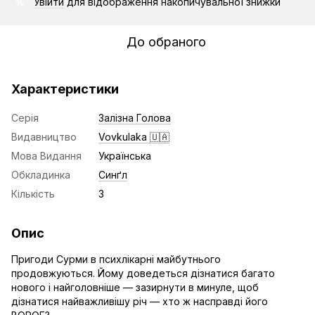
Увійти
для відображення накопичувальної знижки
%
До обраного
Характеристики
Серія
Залізна Голова
Видавництво
Vovkulaka 🇺🇦
Мова Видання
Українська
Обкладинка
Синґл
Кількість
3
Опис
Пригоди Сурми в психлікарні майбутнього
продовжуються. Йому доведеться дізнатися багато
нового і найголовніше — зазирнути в минуле, щоб
дізнатися найважливішу річ — хто ж насправді його