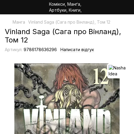
Манга
Vinland Saga (Сага про Вінланд), Том 12
Vinland Saga (Сага про Вінланд),
Том 12
Артикул:
9786178636296
Написати відгук