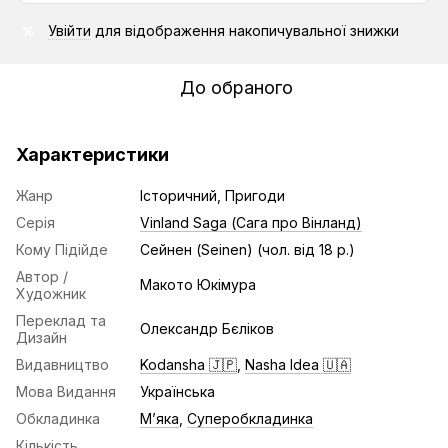
Увійти
для відображення накопичувальної знижки
%
До обраного
Характеристики
Жанр
Історичний, Пригоди
Серія
Vinland Saga (Сага про Вінланд)
Кому Підійде
Сейнен (Seinen) (чол. від 18 р.)
Автор /
Макото Юкімура
Художник
Переклад та
Олександр Бєліков
Дизайн
Видавництво
Kodansha 🇯🇵
,
Nasha Idea 🇺🇦
Мова Видання
Українська
Обкладинка
Мʼяка
,
Суперобкладинка
Кількість