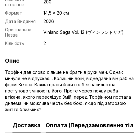
200
сторінок
Формат
14,5 x 20 см
Дата Видання
2026
Оригінальна
Vinland Saga Vol. 12 (ヴィンランドサガ)
Назва
Кількість
2
Опис
Торфінн дав слово більше не брати в руки меч. Однак
минуле не відпускає… Колишній воїн, віднедавна він раб на
фермі Кетіла. Важка праця й життя без насильства
поступово змінюють його. Проте через появу раба-
втікача, якого переслідує Змій, перед Торфінном постала
дилема: чи можлива честь без бою, якщо під загрозою
життя близьких?
Доставка
Оплата (Передзамовлення тільк