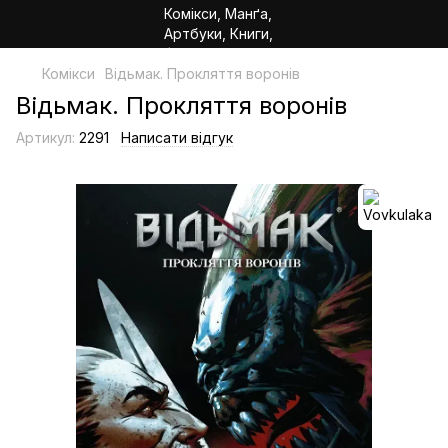
Комікси
Відьмак. Прокляття воронів
Відьмак. Прокляття воронів
Артикул:
2291
Написати відгук