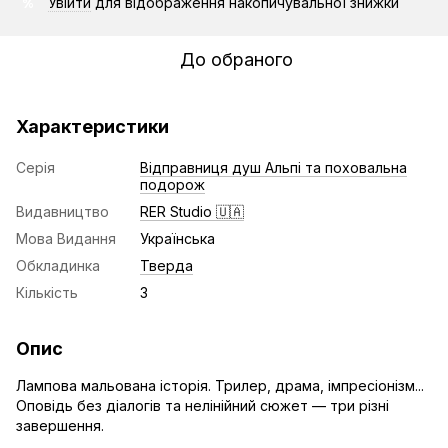
Увійти
для відображення накопичувальної знижки
%
До обраного
Характеристики
Серія
Відправниця душ Альпі та поховальна
подорож
Видавництво
RER Studio 🇺🇦
Мова Видання
Українська
Обкладинка
Тверда
Кількість
3
Опис
Лампова мальована історія. Трилер, драма, імпресіонізм...
Оповідь без діалогів та нелінійний сюжет — три різні
завершення.