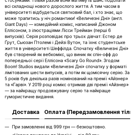
стосунками. Тільки разом вони матимуть шанс подолати
всі складнощі нового дорослого життя. А тим часом в
університеті відбудеться святковий бал, і хто знає, що
може трапитись у ніч романтики! «Величезні Дні» (англ.
Giant Days) — комедійний комікс, написаний Джоном
Еллісоном, з ілюстраціями Лісси Трейман (перші 6
випусків). Серія розповідає про трьох дівчат: Естер де
Ґрут, Сьюзан Птолемі і Дейзі Вутон, та їхнє студентське
життя в університеті Шеффілда. Спочатку «Величезні Дні»
був створений як вебкомікс, що виник як спін-офф до
попередньої серії Еллісона «Scary Go Round». Згодом
Boom! Studios видали «Величезні Дні» спочатку у форматі
лімітованих шести випусків, а потім як щомісячну серію. За
5 років був декілька разів номінований на премії «Айзнер»
та «Гарві». У 2019 році комікс отримав дві премії «Айзнер»
— за найкращу продовжувану серію та найкраще
гумористичне видання.
Доставка
Оплата (Передзамовлення тільк
При замовленні від 999 грн — безкоштовно.