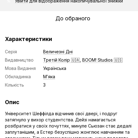
Увійти
для відображення накопичувальної знижки
%
До обраного
Характеристики
Серія
Величезні Дні
Видавництво
Третій Колір 🇺🇦
,
BOOM! Studios 🇺🇸
Мова Видання
Українська
Обкладинка
Мʼяка
Кількість
3
Опис
Університет Шеффілда відчинив свої двері, і подруг
затягнуло у вихор студентства. Дейзі намагається
розібратися у своїх почуттях, минуле Сьюзан стає дедалі
заплутанішим, а Естер безуспішно жонглює навчанням та