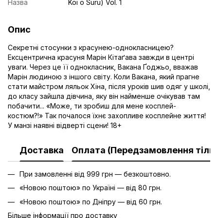
Назва
Koi o Suru) Vol. 1
Опис
Секретні стосунки з красунею-однокласницею?
Ексцентрична красуня Марін Кітаґава завжди в центрі
уваги. Через це її однокласник, Вакана Ґоджьо, вважав
Марін людиною з іншого світу. Коли Вакана, який прагне
стати майстром ляльок Хіна, після уроків шив одяг у школі,
до класу зайшла дівчина, яку він найменше очікував там
побачити... «Може, ти зробиш для мене косплей-
костюм?!» Так почалося їхнє захопливе косплейне життя!
У манзі наявні відверті сцени! 18+
Доставка
Оплата (Передзамовлення тільк
При замовленні від 999 грн — безкоштовно.
«Новою поштою» по Україні — від 80 грн.
«Новою поштою» по Дніпру — від 60 грн.
Більше інформації про доставку