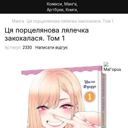
Манга
Ця порцелянова лялечка закохалася. Том 1
Ця порцелянова лялечка
закохалася. Том 1
Артикул:
2330
Написати відгук