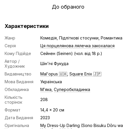
До обраного
Характеристики
Жанр
Комедія, Підліткові стосунки, Романтика
Серія
Ця порцелянова лялечка закохалася
Кому Підійде
Сейнен (Seinen) (чол. від 18 р.)
Автор /
Шін'ічі Фукуда
Художник
Видавництво
Mal'opus 🇺🇦
,
Square Enix 🇯🇵
Мова Видання
Українська
Обкладинка
Мʼяка
,
Суперобкладинка
Кількість
208
сторінок
Формат
14,4 x 20 cм
Дата Видання
2023
Оригінальна
My Dress-Up Darling (Sono Bisuku Dōru wa