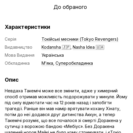
До обраного
Характеристики
Серія
Токійські месники (Tokyo Revengers)
Видавництво
Kodansha 🇯🇵
,
Nasha Idea 🇺🇦
Мова Видання
Українська
Обкладинка
Мʼяка
,
Суперобкладинка
Опис
Невдаха Такемічі може все змінити, адже у химерний
спосіб отримав можливість подорожувати у минуле. Йому
під силу відмотати час на 12 років назад і запобігти
трагедії. Раніше він мав намір врятувати кохану Хінату,
потім до неї додався друг дитинства Аккун, а тепер
Такемічі розуміє, що все почалося зі смерті Доракена у
сутичці з ворожою бандою «Мебіус». Без Доракена
шалений норов Майкі не було кому стримувати, і «Токіо