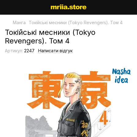
Манга
Токійські месники (Tokyo Revengers). Том 4
Токійські месники (Tokyo
Revengers). Том 4
Артикул:
2247
Написати відгук