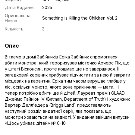
Дата Видання
2025
Оригінальна
Something is Killing the Children Vol. 2
Назва
Кількість
3
Опис
Вітаємо в домі Забійників Еріка Забійник спромоглася
вбити монстра, який тероризував містечко Арчерс Пік, що
у штаті Вісконсин, проте кошмар ще не завершився. Її
загадковий керівник прибуває підчистити за нею й закрити
місцевих на карантин. Еріка тим часом вирушає глибше у
ліс, оскільки монстр, якого вона прикінчила — мати… і
тепер потрібно вбити ще й дітей. Лауреат премії GLAAD
Джеймс Тайніон IV (Batman, Department of Truth) і художник
Вертер Делл’едера (Briggs Land) представляють
наступний розділ видатної серії, яка показала, що
монстри ховаються на видноті. У видання ввійшли випуски
«Щось убиває дітей» № 6-10.