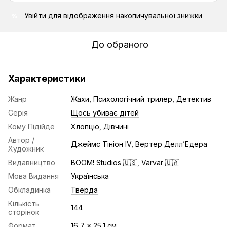
Увійти
для відображення накопичувальної знижки
%
До обраного
Характеристики
Жанр
Жахи, Психологічний трилер, Детектив
Серія
Щось убиває дітей
Кому Підійде
Хлопцю, Дівчині
Автор /
Джеймс Тініон IV, Вертер Делл’Едера
Художник
Видавництво
BOOM! Studios 🇺🇸
,
Varvar 🇺🇦
Мова Видання
Українська
Обкладинка
Тверда
Кількість
144
сторінок
Формат
16,7 x 25,1 см