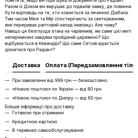
помітить, якщо він піде шукати документи про Радіант.
Разом із Доком він вирушає до підвалів замку, де повинна
бути відповідь на те, хто ховається за личиною Діабала.
Тим часом Мелі та Мір спостерігають за святкуванням,
яке перериває раптовий напад інквізиції. Але чому?
Навіщо ця безглузда атака на чарівників, які саме цієї миті
непереможні завдяки пройденій церемонії? Що
відбувається в Кевандірі? Що саме Сетові вдасться
дізнатися про Радіант?
Доставка
Оплата (Передзамовлення тільк
При замовленні від 999 грн — безкоштовно.
«Новою поштою» по Україні — від 80 грн.
«Новою поштою» по Дніпру — від 60 грн.
Більше інформації про доставку
Готівкою при отриманні
Кредитною карткою
В терміналі самообслуговування