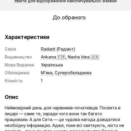
Увійти
для відображення накопичувальної знижки
%
До обраного
Характеристики
Серія
Radiant (Радіант)
Видавництво
Ankama 🇫🇷
,
Nasha Idea 🇺🇦
Мова Видання
Українська
Обкладинка
Мʼяка
,
Суперобкладинка
Кількість
1
Опис
Неймовірний день для чарівників-початківців. Посвята в
лицарі — саме те, заради чого вони так багато
працювали. А для Сета — це чудова нагода довідатися
необхідну інформацію. Адже, поки всі святкують, ніхто не