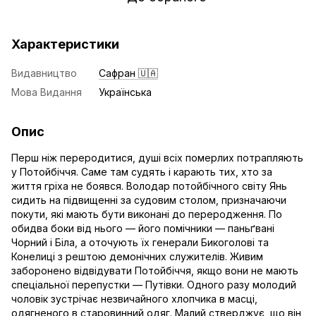
Характеристики
Видавництво
Сафран 🇺🇦
Мова Видання
Українська
Опис
Перш ніж переродитися, душі всіх померлих потрапляють
у Потойбіччя. Саме там судять і карають тих, хто за
життя гріха не боявся. Володар потойбічного світу Янь
сидить на підвищенні за судовим столом, призначаючи
покути, які мають бути виконані до переродження. По
обидва боки від нього — його помічники — паньґвані
Чорний і Біла, а оточують їх генерали Бикоголові та
Конелиці з рештою демонічних служителів. Живим
заборонено відвідувати Потойбіччя, якщо вони не мають
спеціальної перепустки — Путівки. Одного разу молодий
чоловік зустрічає незвичайного хлопчика в масці,
одягненого в старовинний одяг. Малий стверджує, що він