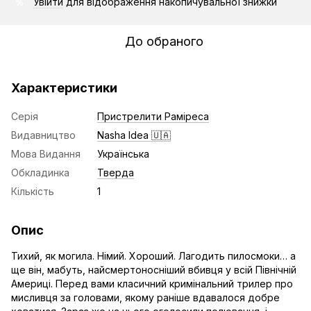
Увійти
для відображення накопичувальної знижки
%
До обраного
Характеристики
Серія
Пристрелити Раміреса
Видавництво
Nasha Idea 🇺🇦
Мова Видання
Українська
Обкладинка
Тверда
Кількість
1
Опис
Тихий, як могила. Німий. Хороший. Лагодить пилосмоки… а
ще він, мабуть, найсмертоносніший вбивця у всій Північній
Америці. Перед вами класичний кримінальний трилер про
мисливця за головами, якому раніше вдавалося добре