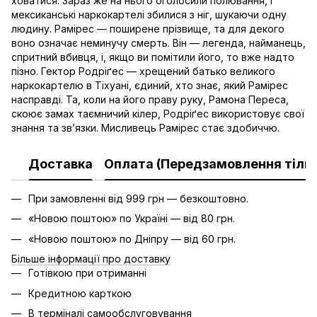
ховатися. Зараз же на нього оголосили полювання, і
мексиканські наркокартелі збилися з ніг, шукаючи одну
людину. Рамірес — поширене прізвище, та для декого
воно означає неминучу смерть. Він — легенда, найманець,
спритний вбивця, і, якщо ви помітили його, то вже надто
пізно. Гектор Родріґес — хрещений батько великого
наркокартелю в Тіхуані, єдиний, хто знає, який Рамірес
насправді. Та, коли на його праву руку, Рамона Переса,
скоює замах таємничий кілер, Родріґес використовує свої
знання та зв’язки. Мисливець Рамірес стає здобиччю.
Доставка
Оплата (Передзамовлення тільк
При замовленні від 999 грн — безкоштовно.
«Новою поштою» по Україні — від 80 грн.
«Новою поштою» по Дніпру — від 60 грн.
Більше інформації про доставку
Готівкою при отриманні
Кредитною карткою
В терміналі самообслуговування