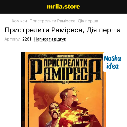
Комікси
Пристрелити Раміреса, Дія перша
Пристрелити Раміреса, Дія перша
Артикул:
2261
Написати відгук