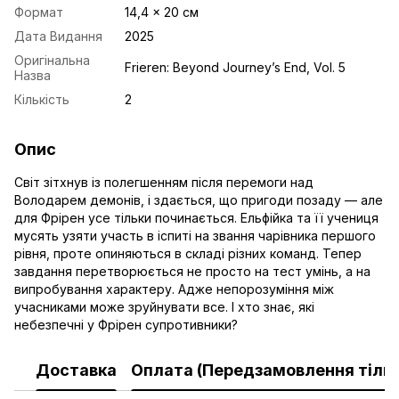
Формат
14,4 x 20 cм
Дата Видання
2025
Оригінальна
Frieren: Beyond Journey’s End, Vol. 5
Назва
Кількість
2
Опис
Світ зітхнув із полегшенням після перемоги над
Володарем демонів, і здається, що пригоди позаду — але
для Фрірен усе тільки починається. Ельфійка та її учениця
мусять узяти участь в іспиті на звання чарівника першого
рівня, проте опиняються в складі різних команд. Тепер
завдання перетворюється не просто на тест умінь, а на
випробування характеру. Адже непорозуміння між
учасниками може зруйнувати все. І хто знає, які
небезпечні у Фрірен супротивники?
Доставка
Оплата (Передзамовлення тільк