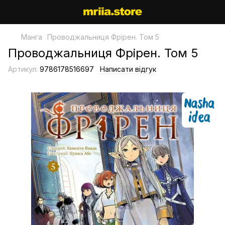
Манга
Проводжальниця Фрірен. Том 5
Проводжальниця Фрірен. Том 5
Артикул:
9786178516697
Написати відгук