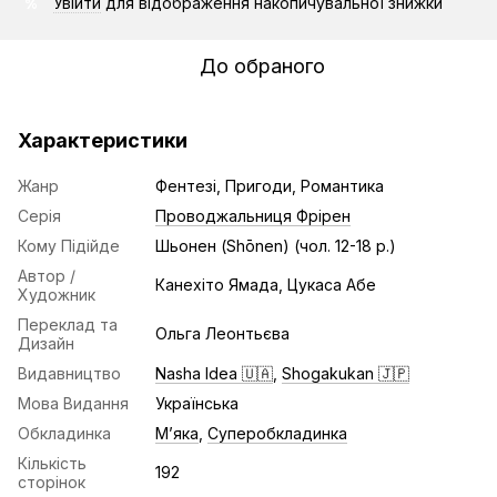
Увійти
для відображення накопичувальної знижки
%
До обраного
Характеристики
Жанр
Фентезі, Пригоди, Романтика
Серія
Проводжальниця Фрірен
Кому Підійде
Шьонен (Shōnen) (чол. 12-18 р.)
Автор /
Канехіто Ямада, Цукаса Абе
Художник
Переклад та
Ольга Леонтьєва
Дизайн
Видавництво
Nasha Idea 🇺🇦
,
Shogakukan 🇯🇵
Мова Видання
Українська
Обкладинка
Мʼяка
,
Суперобкладинка
Кількість
192
сторінок