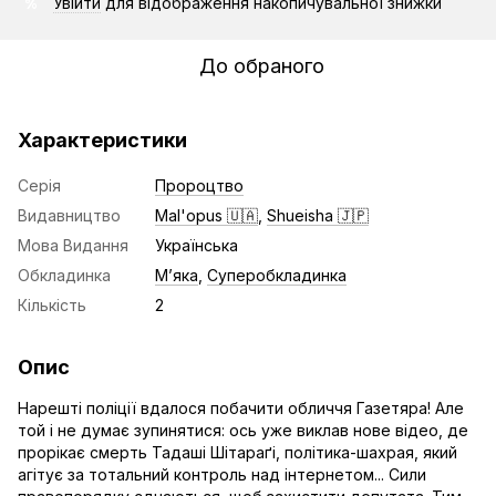
Увійти
для відображення накопичувальної знижки
%
До обраного
Характеристики
Серія
Пророцтво
Видавництво
Mal'opus 🇺🇦
,
Shueisha 🇯🇵
Мова Видання
Українська
Обкладинка
Мʼяка
,
Суперобкладинка
Кількість
2
Опис
Нарешті поліції вдалося побачити обличчя Газетяра! Але
той і не думає зупинятися: ось уже виклав нове відео, де
прорікає смерть Тадаші Шітараґі, політика-шахрая, який
агітує за тотальний контроль над інтернетом... Сили