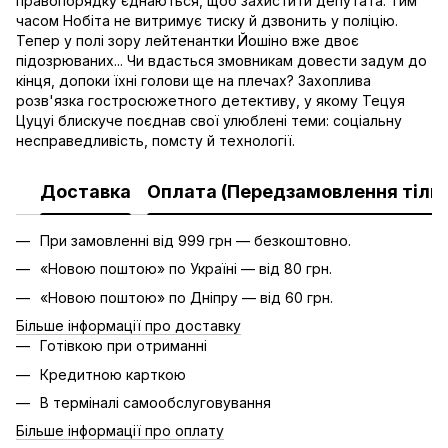
правопорядку єднаються, щоб захистити депутата. Тим
часом Нобіта не витримує тиску й дзвонить у поліцію.
Тепер у полі зору лейтенантки Йошіно вже двоє
підозрюваних... Чи вдасться змовникам довести задум до
кінця, допоки їхні голови ще на плечах? Захоплива
розв'язка гостросюжетного детективу, у якому Тецуя
Цуцуі блискуче поєднав свої улюблені теми: соціальну
несправедливість, помсту й технології.
Доставка
Оплата (Передзамовлення тільк
При замовленні від 999 грн — безкоштовно.
«Новою поштою» по Україні — від 80 грн.
«Новою поштою» по Дніпру — від 60 грн.
Більше інформації про доставку
Готівкою при отриманні
Кредитною карткою
В терміналі самообслуговування
Більше інформації про оплату