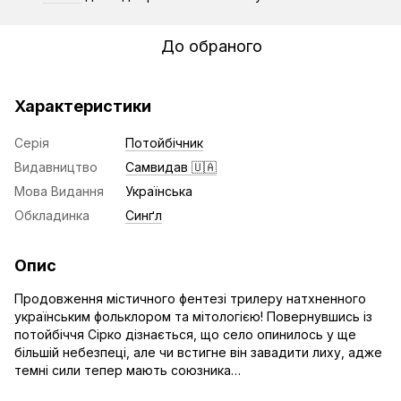
До обраного
Характеристики
Серія
Потойбічник
Видавництво
Самвидав 🇺🇦
Мова Видання
Українська
Обкладинка
Синґл
Опис
Продовження містичного фентезі трилеру натхненного
українським фольклором та мітологією! Повернувшись із
потойбіччя Сірко дізнається, що село опинилось у ще
більшій небезпеці, але чи встигне він завадити лиху, адже
темні сили тепер мають союзника…