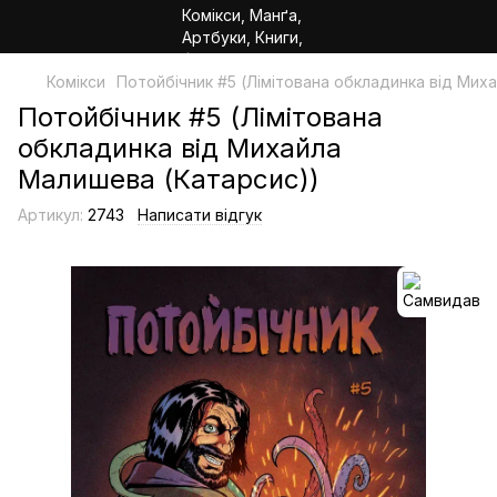
Комікси
Потойбічник #5 (Лімітована обкладинка від Мих
Потойбічник #5 (Лімітована
обкладинка від Михайла
Малишева (Катарсис))
Артикул:
2743
Написати відгук