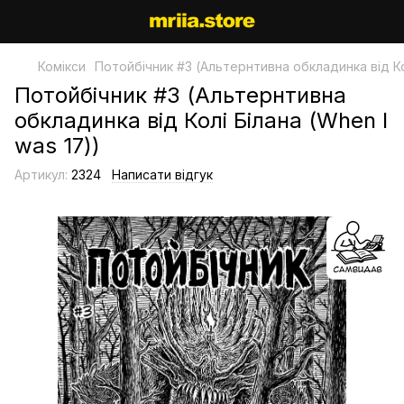
Комікси
Потойбічник #3 (Альтернтивна обкладинка від Кол
Потойбічник #3 (Альтернтивна
обкладинка від Колі Білана (When I
was 17))
Артикул:
2324
Написати відгук