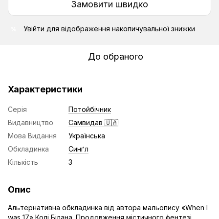
Замовити швидко
Увійти
для відображення накопичувальної знижки
%
До обраного
Характеристики
Серія
Потойбічник
Видавництво
Самвидав 🇺🇦
Мова Видання
Українська
Обкладинка
Синґл
Кількість
3
Опис
Альтернативна обкладинка від автора мальопису «When I
was 17» Колі Білана. Продовження містичного фентезі