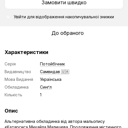
Замовити швидко
Увійти
для відображення накопичувальної знижки
%
До обраного
Характеристики
Серія
Потойбічник
Видавництво
Самвидав 🇺🇦
Мова Видання
Українська
Обкладинка
Синґл
Кількість
1
Опис
Альтернативна обкладинка від автора мальопису
«Катарсис» Михайла Малишева. Продовження містичного