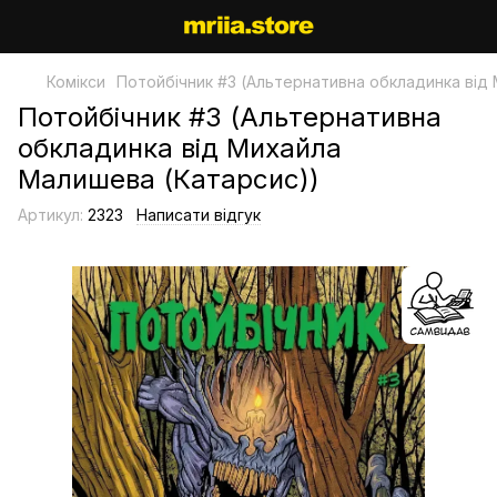
Комікси
Потойбічник #3 (Альтернативна обкладинка від
Потойбічник #3 (Альтернативна
обкладинка від Михайла
Малишева (Катарсис))
Артикул:
2323
Написати відгук