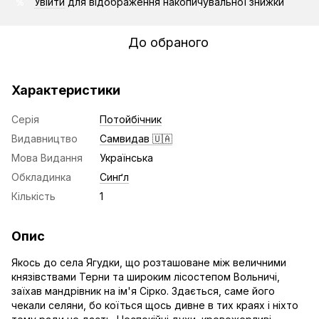
Увійти
для відображення накопичувальної знижки
%
До обраного
Характеристики
Серія
Потойбічник
Видавництво
Самвидав 🇺🇦
Мова Видання
Українська
Обкладинка
Синґл
Кількість
1
Опис
Якось до села Ягудки, що розташоване між величними
князівствами Терни та широким лісостепом Вольничі,
заїхав мандрівник на ім'я Сірко. Здається, саме його
чекали селяни, бо коїться щось дивне в тих краях і ніхто