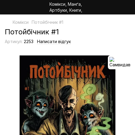
Комікси
Потойбічник #1
Потойбічник #1
Артикул:
2253
Написати відгук