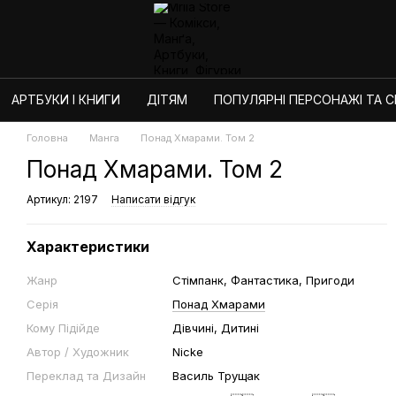
АРТБУКИ І КНИГИ
ДІТЯМ
ПОПУЛЯРНІ ПЕРСОНАЖІ ТА СЕ
Головна
Манга
Понад Хмарами. Том 2
Понад Хмарами. Том 2
Артикул: 2197
Написати відгук
Характеристики
Жанр
Стімпанк, Фантастика, Пригоди
Серія
Понад Хмарами
Кому Підійде
Дівчині, Дитині
Автор / Художник
Nicke
Переклад та Дизайн
Василь Трущак