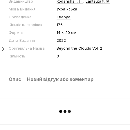
Видавництво
Kodansha 🇯🇵
,
Lantsuta 🇺🇦
Мова Видання
Українська
Обкладинка
Тверда
Кількість сторінок
176
Формат
14 x 20 cм
Дата Видання
2022
Оригінальна Назва
Beyond the Clouds Vol. 2
Кількість
3
Опис
Новий відгук або коментар